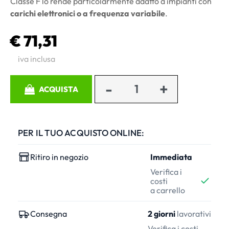
Classe F lo rende particolarmente adatto a impianti con
carichi elettronici o a frequenza variabile
.
€ 71,31
iva inclusa
Quantità
ACQUISTA
PER IL TUO ACQUISTO ONLINE:
Ritiro in negozio
Immediata
Verifica i
costi
a carrello
Consegna
2 giorni
lavorativi
Verifica i costi