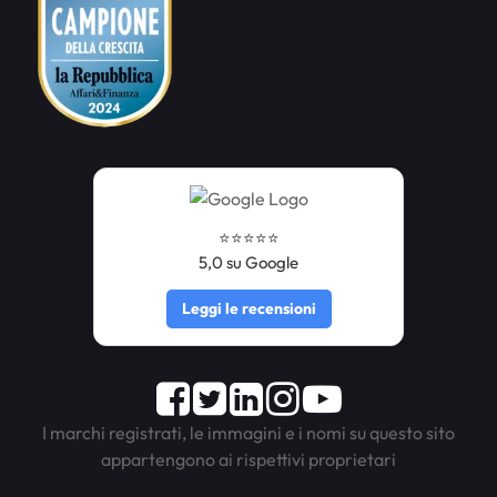
⭐️⭐️⭐️⭐️⭐️
5,0 su Google
Leggi le recensioni
Facebook
Twitter
LinkedIn
Instagram
Youtube
I marchi registrati, le immagini e i nomi su questo sito
appartengono ai rispettivi proprietari