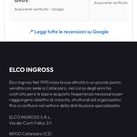
settore.”
Acquirente verificato • Go
Acquirente verificato • Google
📍 Leggi tutte le recensioni su Google
ELCO INGROSS
Elco Ingross Nel 1995 inizia la sua attività in un piccolo punto
vendita con sede a Catanzaro, nel corso degli anni ha
costruito però le basi e acquisito l’esperienza necessaria per
raggiungere obiettivi di crescita, strutturali ed organizzativi,
fino a confluire nel settore della distribuzione specializzata.
ELCO INGROSS S.R.L.
Via dei Conti Falluc 2/1
88100 Catanzaro (CZ)