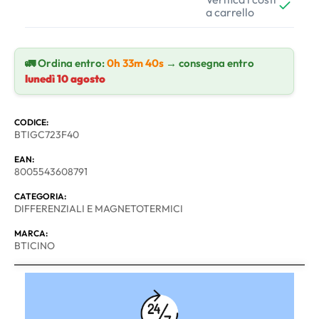
a carrello
🚛 Ordina entro:
0h 33m 39s
→ consegna entro
lunedì 10 agosto
CODICE:
BTIGC723F40
EAN:
8005543608791
CATEGORIA:
DIFFERENZIALI E MAGNETOTERMICI
MARCA:
BTICINO