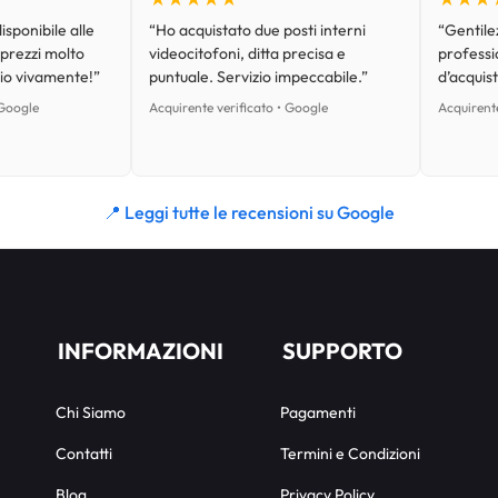
isponibile alle
“Ho acquistato due posti interni
“Gentilez
 prezzi molto
videocitofoni, ditta precisa e
professi
lio vivamente!”
puntuale. Servizio impeccabile.”
d’acquist
 Google
Acquirente verificato • Google
Acquirente
📍 Leggi tutte le recensioni su Google
INFORMAZIONI
SUPPORTO
Chi Siamo
Pagamenti
Contatti
Termini e Condizioni
Blog
Privacy Policy