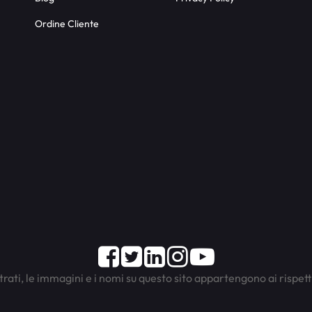
Ordine Cliente
Facebook
Twitter
LinkedIn
Instagram
Youtube
trati, le immagini e i nomi su questo sito appartengono ai rispett