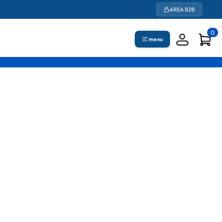
AREA B2B
0
menu