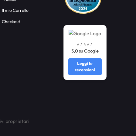
Il mio Carrello
Checkout
⭐️⭐️⭐️⭐️⭐️
5,0 su Google
Leggi le
recensioni
ivi proprietari