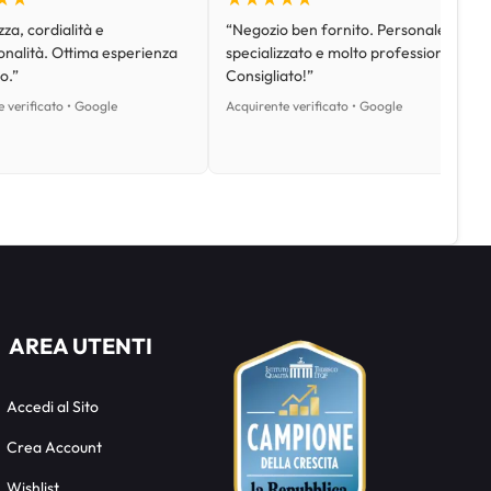
za, cordialità e
“Negozio ben fornito. Personale
onalità. Ottima esperienza
specializzato e molto professionale.
o.”
Consigliato!”
 verificato • Google
Acquirente verificato • Google
AREA UTENTI
Accedi al Sito
Crea Account
Wishlist