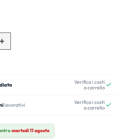
Verifica i costi
diata
a carrello
Verifica i costi
ni
lavorativi
a carrello
entro
martedì 11 agosto