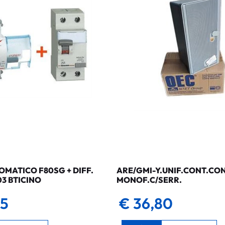
MATICO F80SG + DIFF.
ARE/GMI-Y.UNIF.CONT.CO
03 BTICINO
MONOF.C/SERR.
35
€ 36,80