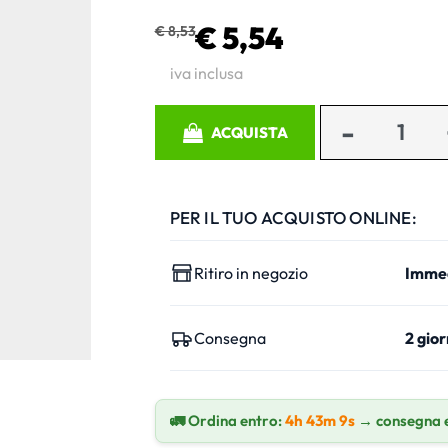
€ 5,54
€ 8,53
iva inclusa
Quantità
ACQUISTA
PER IL TUO ACQUISTO ONLINE:
Ritiro in negozio
Imme
Consegna
2 gior
🚛 Ordina entro:
4h 43m 8s
→ consegna 