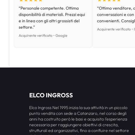
“Personale competente. Ottima
“Ottimo venditore, d
disponibilità di materiali. Prezzi equi
conversazioni e con
e in linea con gli altri grossisti del
convenienti. Consig
settore.”
Acquirente verificato •
Acquirente verificato • Google
ELCO INGROSS
Elco Ingross Nel 1995 inizia la sua attività in un piccolo
punto vendita con sede a Catanzaro, nel corso degli
anni ha costruito però le basi e acquisito l’esperienza
necessaria per raggiungere obiettivi di crescita,
strutturali ed organizzativi, fino a confluire nel settore