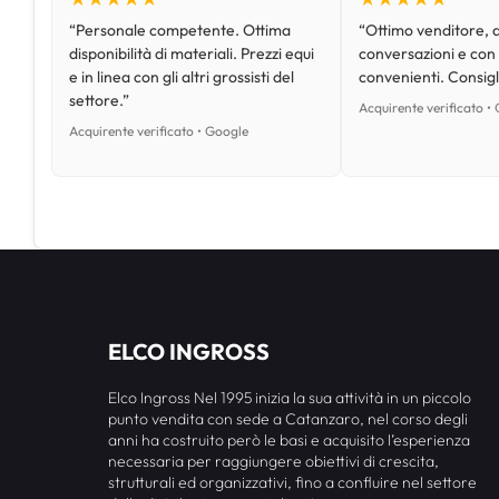
“Personale competente. Ottima
“Ottimo venditore, d
disponibilità di materiali. Prezzi equi
conversazioni e con
e in linea con gli altri grossisti del
convenienti. Consig
settore.”
Acquirente verificato •
Acquirente verificato • Google
ELCO INGROSS
Elco Ingross Nel 1995 inizia la sua attività in un piccolo
punto vendita con sede a Catanzaro, nel corso degli
anni ha costruito però le basi e acquisito l’esperienza
necessaria per raggiungere obiettivi di crescita,
strutturali ed organizzativi, fino a confluire nel settore