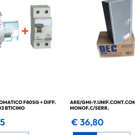
MATICO F80SG + DIFF.
ARE/GMI-Y.UNIF.CONT.CO
03 BTICINO
MONOF.C/SERR.
35
€ 36,80