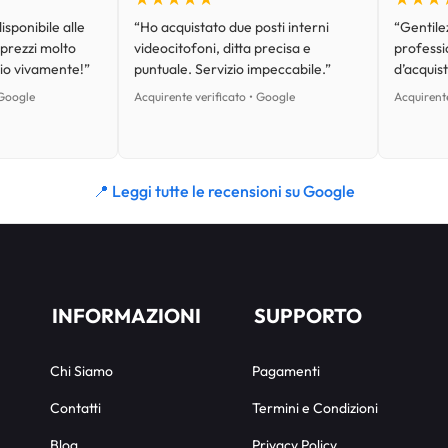
isponibile alle
“Ho acquistato due posti interni
“Gentilez
 prezzi molto
videocitofoni, ditta precisa e
professi
lio vivamente!”
puntuale. Servizio impeccabile.”
d’acquist
 Google
Acquirente verificato • Google
Acquirente
📍 Leggi tutte le recensioni su Google
INFORMAZIONI
SUPPORTO
Chi Siamo
Pagamenti
Contatti
Termini e Condizioni
Blog
Privacy Policy