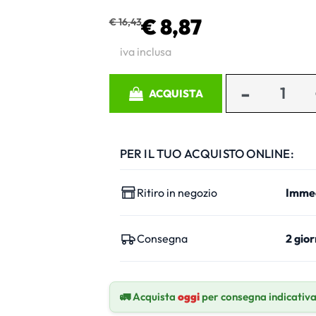
€ 8,87
€ 16,43
iva inclusa
Quantità
ACQUISTA
PER IL TUO ACQUISTO ONLINE:
Ritiro in negozio
Imme
Consegna
2 gior
🚛 Acquista
oggi
per consegna indicativ