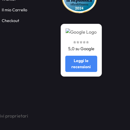
Il mio Carrello
Checkout
⭐️⭐️⭐️⭐️⭐️
5,0 su Google
Leggi le
recensioni
ivi proprietari