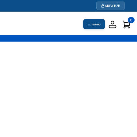
AREA B2B
0
menu