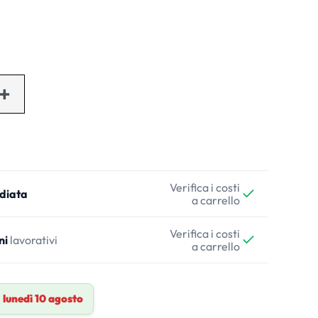
Verifica i costi
diata
a carrello
Verifica i costi
ni
lavorativi
a carrello
a
lunedì 10 agosto