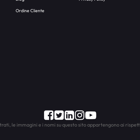
Ordine Cliente
Facebook
Twitter
LinkedIn
Instagram
Youtube
trati, le immagini e i nomi su questo sito appartengono ai rispett