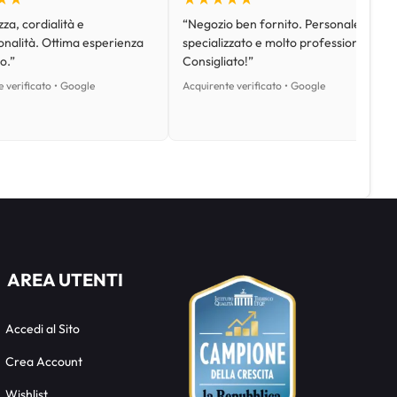
za, cordialità e
“Negozio ben fornito. Personale
onalità. Ottima esperienza
specializzato e molto professionale.
o.”
Consigliato!”
 verificato • Google
Acquirente verificato • Google
AREA UTENTI
Accedi al Sito
Crea Account
Wishlist