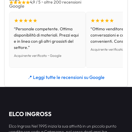
★★★★★
4,9 / 5 • oltre 200 recensioni
★★★★★
★★★★★
“Personale competente. Ottima
“Ottimo venditore, disp
disponibilità di materiali. Prezzi equi
conversazioni e con pr
e in linea con gli altri grossisti del
convenienti. Consiglio
settore.”
Acquirente verificato • Go
Acquirente verificato • Google
📍 Leggi tutte le recensioni su Google
ELCO INGROSS
Elco Ingross Nel 1995 inizia la sua attività in un piccolo punto
vendita con sede a Catanzaro, nel corso degli anni ha