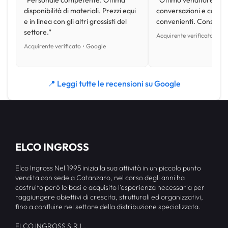
“Personale competente. Ottima
“Ottimo venditore, disp
disponibilità di materiali. Prezzi equi
conversazioni e con pr
e in linea con gli altri grossisti del
convenienti. Consiglio
settore.”
Acquirente verificato • Go
Acquirente verificato • Google
📍 Leggi tutte le recensioni su Google
ELCO INGROSS
Elco Ingross Nel 1995 inizia la sua attività in un piccolo punto
vendita con sede a Catanzaro, nel corso degli anni ha
costruito però le basi e acquisito l’esperienza necessaria per
raggiungere obiettivi di crescita, strutturali ed organizzativi,
fino a confluire nel settore della distribuzione specializzata.
ELCO INGROSS S.R.L.