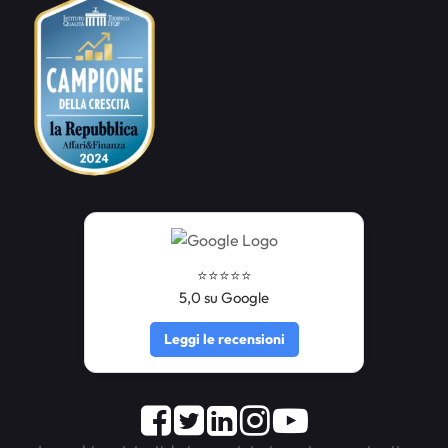
⭐️⭐️⭐️⭐️⭐️
5,0 su Google
Leggi le recensioni
Facebook
Twitter
LinkedIn
Instagram
Youtube