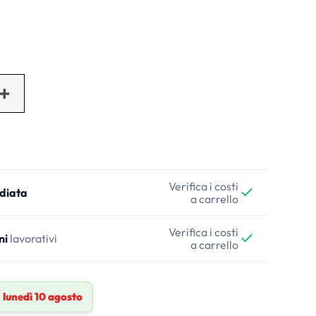
Verifica i costi
diata
a carrello
Verifica i costi
ni
lavorativi
a carrello
a
lunedì 10 agosto