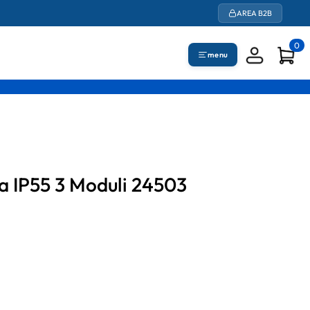
AREA B2B
0
menu
ia IP55 3 Moduli 24503