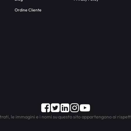
Ordine Cliente
Facebook
Twitter
LinkedIn
Instagram
Youtube
trati, le immagini e i nomi su questo sito appartengono ai rispett