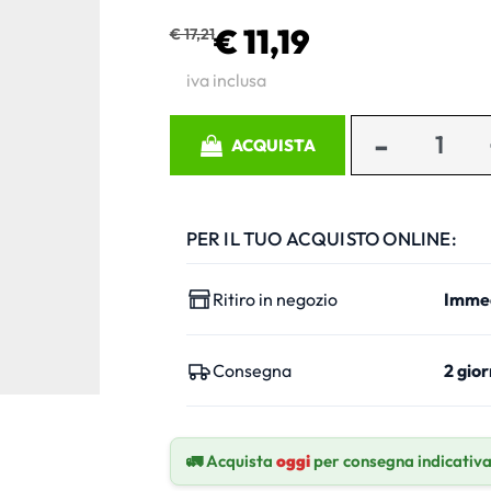
€ 11,19
€ 17,21
iva inclusa
Quantità
ACQUISTA
PER IL TUO ACQUISTO ONLINE:
Ritiro in negozio
Imme
Consegna
2 gior
🚛 Acquista
oggi
per consegna indicativ