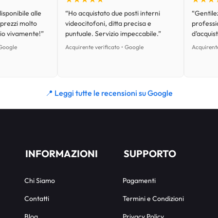
isponibile alle
“Ho acquistato due posti interni
“Gentilez
 prezzi molto
videocitofoni, ditta precisa e
professi
lio vivamente!”
puntuale. Servizio impeccabile.”
d’acquist
 Google
Acquirente verificato • Google
Acquirente
📍 Leggi tutte le recensioni su Google
INFORMAZIONI
SUPPORTO
Chi Siamo
Pagamenti
Contatti
Termini e Condizioni
Blog
Privacy Policy