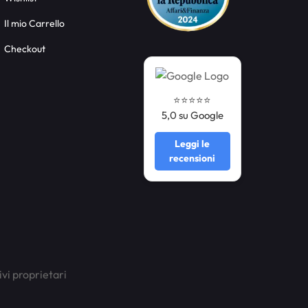
Il mio Carrello
Checkout
⭐️⭐️⭐️⭐️⭐️
5,0 su Google
Leggi le
recensioni
ivi proprietari