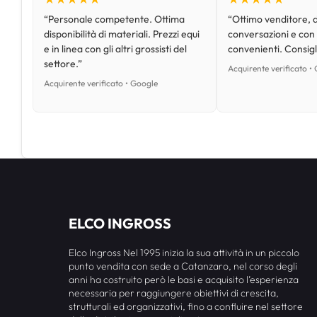
“Personale competente. Ottima
“Ottimo venditore, d
disponibilità di materiali. Prezzi equi
conversazioni e con
e in linea con gli altri grossisti del
convenienti. Consig
settore.”
Acquirente verificato •
Acquirente verificato • Google
ELCO INGROSS
Elco Ingross Nel 1995 inizia la sua attività in un piccolo
punto vendita con sede a Catanzaro, nel corso degli
anni ha costruito però le basi e acquisito l’esperienza
necessaria per raggiungere obiettivi di crescita,
strutturali ed organizzativi, fino a confluire nel settore