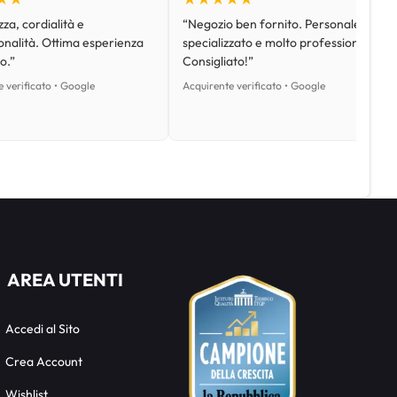
za, cordialità e
“Negozio ben fornito. Personale
onalità. Ottima esperienza
specializzato e molto professionale.
o.”
Consigliato!”
 verificato • Google
Acquirente verificato • Google
AREA UTENTI
Accedi al Sito
Crea Account
Wishlist