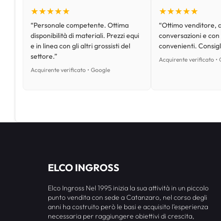
★★★★★
★★★★★
“Personale competente. Ottima
“Ottimo venditore, d
disponibilità di materiali. Prezzi equi
conversazioni e con
e in linea con gli altri grossisti del
convenienti. Consig
settore.”
Acquirente verificato •
Acquirente verificato • Google
ELCO INGROSS
Elco Ingross Nel 1995 inizia la sua attività in un piccolo
punto vendita con sede a Catanzaro, nel corso degli
anni ha costruito però le basi e acquisito l’esperienza
necessaria per raggiungere obiettivi di crescita,