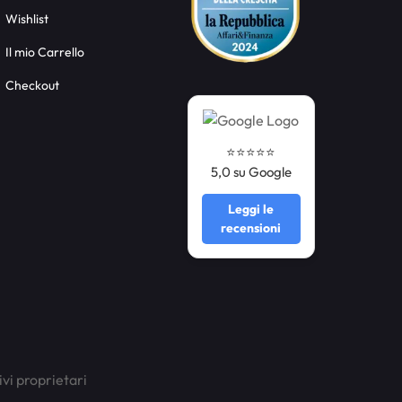
Wishlist
Il mio Carrello
Checkout
⭐️⭐️⭐️⭐️⭐️
5,0 su Google
Leggi le
recensioni
ivi proprietari