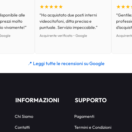
★★★★★
★★★
isponibile alle
“Ho acquistato due posti interni
“Gentilez
 prezzi molto
videocitofoni, ditta precisa e
professi
lio vivamente!”
puntuale. Servizio impeccabile.”
d’acquist
 Google
Acquirente verificato • Google
Acquirente
📍 Leggi tutte le recensioni su Google
INFORMAZIONI
SUPPORTO
Chi Siamo
Pagamenti
Contatti
Termini e Condizioni