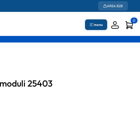
AREA B2B
0
menu
3 moduli 25403