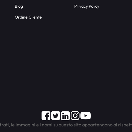
Blog
Privacy Policy
Ordine Cliente
Facebook
Twitter
LinkedIn
Instagram
Youtube
trati, le immagini e i nomi su questo sito appartengono ai rispett