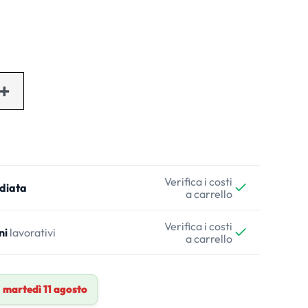
Verifica i costi
diata
a carrello
Verifica i costi
ni
lavorativi
a carrello
a
martedì 11 agosto