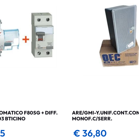
MATICO F80SG + DIFF.
ARE/GMI-Y.UNIF.CONT.CO
03 BTICINO
MONOF.C/SERR.
35
€ 36,80