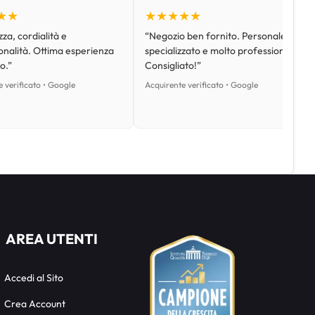
★★
★★★★★
za, cordialità e
“Negozio ben fornito. Personale
onalità. Ottima esperienza
specializzato e molto professionale.
o.”
Consigliato!”
 verificato • Google
Acquirente verificato • Google
AREA UTENTI
Accedi al Sito
Crea Account