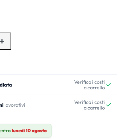
Verifica i costi
diata
a carrello
Verifica i costi
ni
lavorativi
a carrello
entro
lunedì 10 agosto