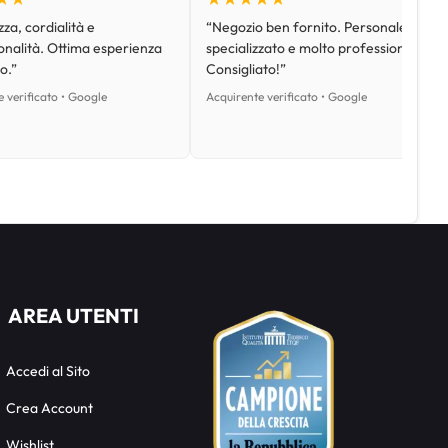
za, cordialità e
“Negozio ben fornito. Personale
onalità. Ottima esperienza
specializzato e molto professionale.
o.”
Consigliato!”
 verificato • Google
Acquirente verificato • Google
AREA UTENTI
Accedi al Sito
Crea Account
Wishlist