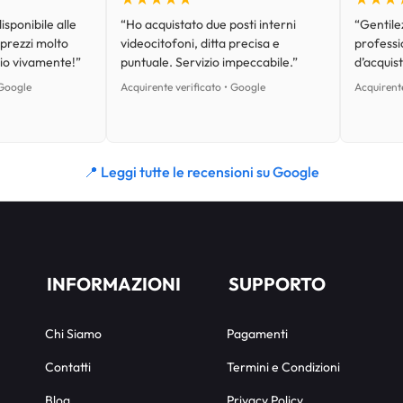
isponibile alle
“Ho acquistato due posti interni
“Gentilez
 prezzi molto
videocitofoni, ditta precisa e
professi
lio vivamente!”
puntuale. Servizio impeccabile.”
d’acquist
 Google
Acquirente verificato • Google
Acquirente
📍 Leggi tutte le recensioni su Google
INFORMAZIONI
SUPPORTO
Chi Siamo
Pagamenti
Contatti
Termini e Condizioni
Blog
Privacy Policy