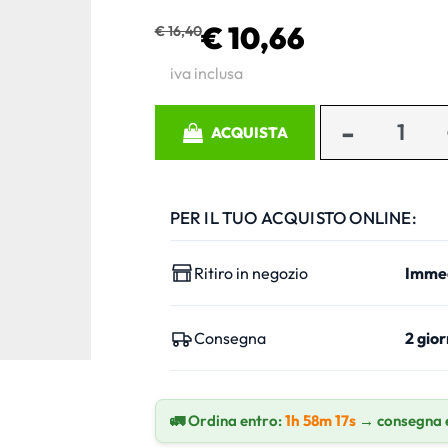
€ 10,66
€ 16,40
iva inclusa
Quantità
ACQUISTA
PER IL TUO ACQUISTO ONLINE:
Ritiro in negozio
Imme
Consegna
2 gior
🚛 Ordina entro:
1h 58m 16s
→ consegna 