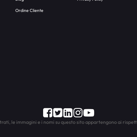
Ordine Cliente
Facebook
Twitter
LinkedIn
Instagram
Youtube
trati, le immagini e i nomi su questo sito appartengono ai rispett