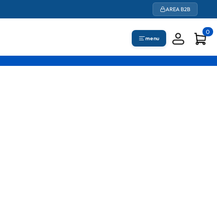
AREA B2B
0
menu