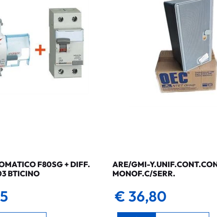
MATICO F80SG + DIFF.
ARE/GMI-Y.UNIF.CONT.CO
03 BTICINO
MONOF.C/SERR.
35
€ 36,80