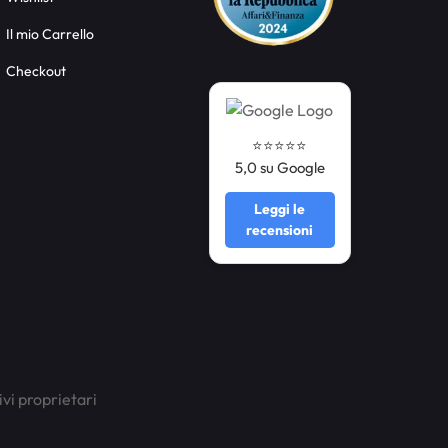
Il mio Carrello
Checkout
⭐️⭐️⭐️⭐️⭐️
5,0 su Google
Leggi le
recensioni
ivi proprietari