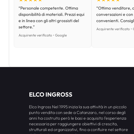
“Personale competente. Ottima
“Ottimo venditore, d
disponibilità di materiali. Prezzi equi
conversazioni e con
e in linea con gli altri grossisti del
convenienti. Consig
settore.”
Acquirente verificato •
Acquirente verificato • Google
ELCO INGROSS
Elco Ingross Nel 1995 inizia la sua attività in un piccolo
punto vendita con sede a Catanzaro, nel corso degli
anni ha costruito però le basi e acquisito l’esperienza
necessaria per raggiungere obiettivi di crescita,
strutturali ed organizzativi, fino a confluire nel settore