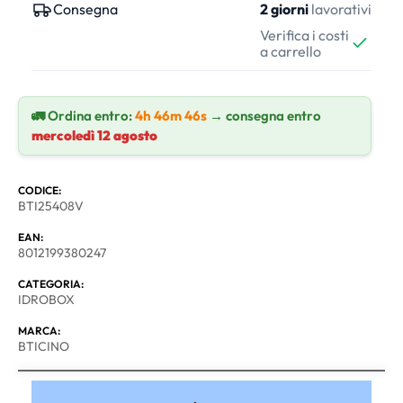
Consegna
2 giorni
lavorativi
Verifica i costi
a carrello
🚛 Ordina entro:
4h 46m 45s
→ consegna entro
mercoledì 12 agosto
CODICE:
BTI25408V
EAN:
8012199380247
CATEGORIA:
IDROBOX
MARCA:
BTICINO