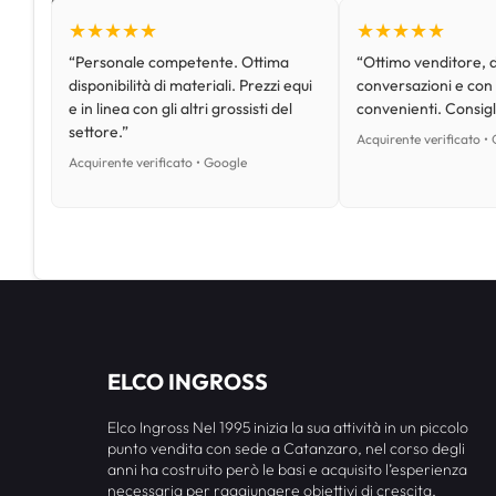
★★★★★
★★★★★
“Personale competente. Ottima
“Ottimo venditore, d
disponibilità di materiali. Prezzi equi
conversazioni e con
e in linea con gli altri grossisti del
convenienti. Consig
settore.”
Acquirente verificato •
Acquirente verificato • Google
ELCO INGROSS
Elco Ingross Nel 1995 inizia la sua attività in un piccolo
punto vendita con sede a Catanzaro, nel corso degli
anni ha costruito però le basi e acquisito l’esperienza
necessaria per raggiungere obiettivi di crescita,