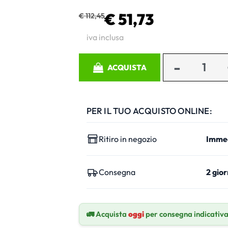
€ 51,73
€ 112,45
iva inclusa
Quantità
ACQUISTA
PER IL TUO ACQUISTO ONLINE:
Ritiro in negozio
Imme
Consegna
2 gior
🚛 Acquista
oggi
per consegna indicativ