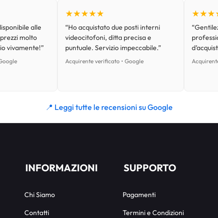
★★★★★
★★★
isponibile alle
“Ho acquistato due posti interni
“Gentilez
 prezzi molto
videocitofoni, ditta precisa e
professi
lio vivamente!”
puntuale. Servizio impeccabile.”
d’acquist
 Google
Acquirente verificato • Google
Acquirente
📍 Leggi tutte le recensioni su Google
INFORMAZIONI
SUPPORTO
Chi Siamo
Pagamenti
Contatti
Termini e Condizioni