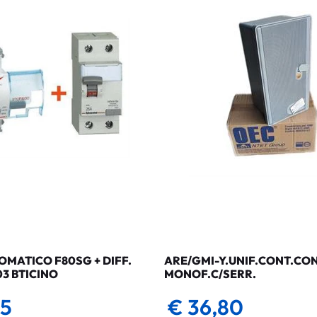
MATICO F80SG + DIFF.
ARE/GMI-Y.UNIF.CONT.CO
03 BTICINO
MONOF.C/SERR.
35
€ 36,80