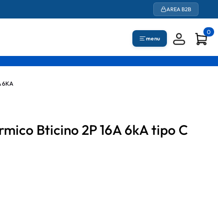
AREA B2B
0
menu
 6KA
rmico Bticino 2P 16A 6kA tipo C