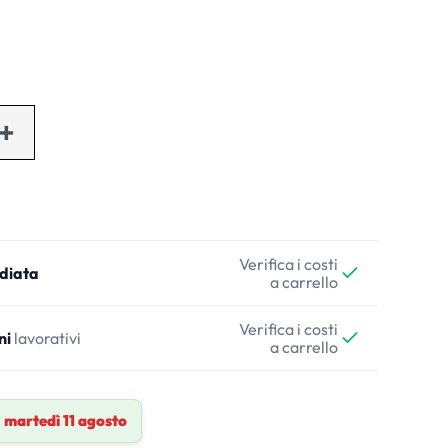
Verifica i costi
diata
a carrello
Verifica i costi
ni
lavorativi
a carrello
a
martedì 11 agosto