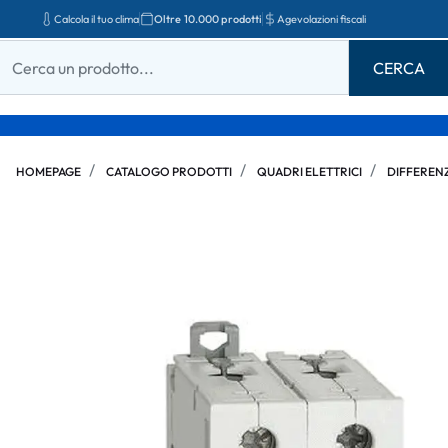
Calcola il tuo clima
Oltre 10.000 prodotti
Agevolazioni fiscali
HOMEPAGE
CATALOGO PRODOTTI
QUADRI ELETTRICI
DIFFERENZ