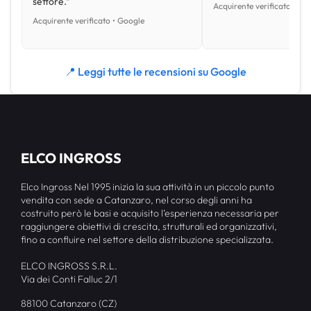
settore.”
Acquirente verificato • Go
Acquirente verificato • Google
📍 Leggi tutte le recensioni su Google
ELCO INGROSS
Elco Ingross Nel 1995 inizia la sua attività in un piccolo punto
vendita con sede a Catanzaro, nel corso degli anni ha
costruito però le basi e acquisito l’esperienza necessaria per
raggiungere obiettivi di crescita, strutturali ed organizzativi,
fino a confluire nel settore della distribuzione specializzata.
ELCO INGROSS S.R.L.
Via dei Conti Falluc 2/1
88100 Catanzaro (CZ)