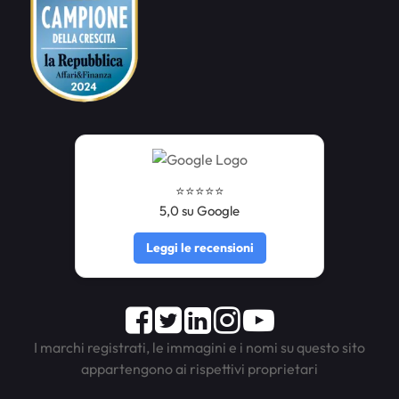
⭐️⭐️⭐️⭐️⭐️
5,0 su Google
Leggi le recensioni
Facebook
Twitter
LinkedIn
Instagram
Youtube
I marchi registrati, le immagini e i nomi su questo sito
appartengono ai rispettivi proprietari