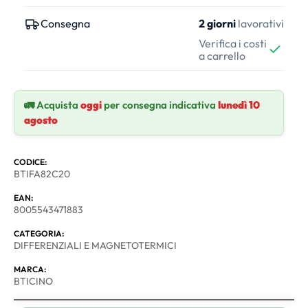
Consegna
2 giorni
lavorativi
Verifica i costi
a carrello
🚛 Acquista
oggi
per consegna indicativa
lunedì 10
agosto
CODICE:
BTIFA82C20
EAN:
8005543471883
CATEGORIA:
DIFFERENZIALI E MAGNETOTERMICI
MARCA:
BTICINO