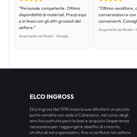
“Personale competente. Ottima
“Ottimo venditore, d
disponibilità di materiali. Prezzi equi
conversazioni e con
e in linea con gli altri grossisti del
convenienti. Consig
settore.”
Acquirente verificato •
Acquirente verificato • Google
ELCO INGROSS
Elco Ingross Nel 1995 inizia la sua attività in un piccolo
punto vendita con sede a Catanzaro, nel corso degli
anni ha costruito però le basi e acquisito l’esperienza
necessaria per raggiungere obiettivi di crescita,
strutturali ed organizzativi, fino a confluire nel settore