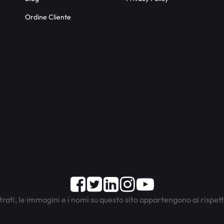
Ordine Cliente
Facebook
Twitter
LinkedIn
Instagram
Youtube
trati, le immagini e i nomi su questo sito appartengono ai rispett