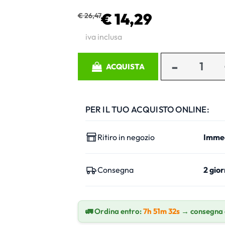
€ 14,29
€ 26,47
iva inclusa
Quantità
ACQUISTA
PER IL TUO ACQUISTO ONLINE:
Ritiro in negozio
Imme
Consegna
2 gior
🚛 Ordina entro:
7h 51m 31s
→ consegna 