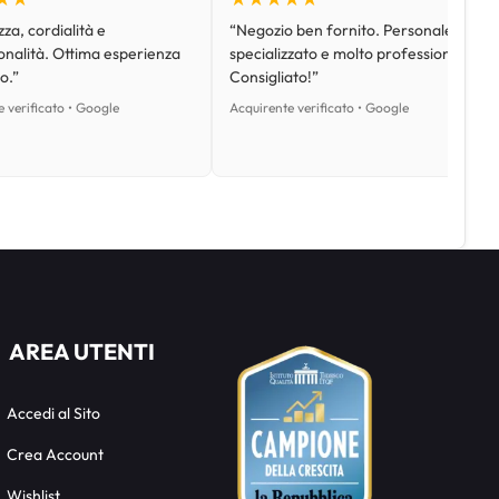
za, cordialità e
“Negozio ben fornito. Personale
onalità. Ottima esperienza
specializzato e molto professionale.
o.”
Consigliato!”
 verificato • Google
Acquirente verificato • Google
AREA UTENTI
Accedi al Sito
Crea Account
Wishlist