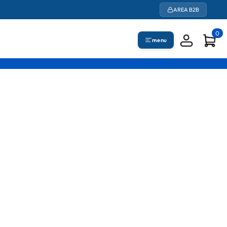
AREA B2B
0
menu