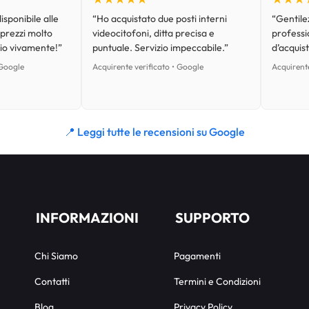
isponibile alle
“Ho acquistato due posti interni
“Gentilez
 prezzi molto
videocitofoni, ditta precisa e
professi
lio vivamente!”
puntuale. Servizio impeccabile.”
d’acquist
 Google
Acquirente verificato • Google
Acquirente
📍 Leggi tutte le recensioni su Google
INFORMAZIONI
SUPPORTO
Chi Siamo
Pagamenti
Contatti
Termini e Condizioni
Blog
Privacy Policy