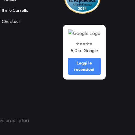
Il mio Carrello
Checkout
⭐️⭐️⭐️⭐️⭐️
5,0 su Google
Leggi le
recensioni
ivi proprietari