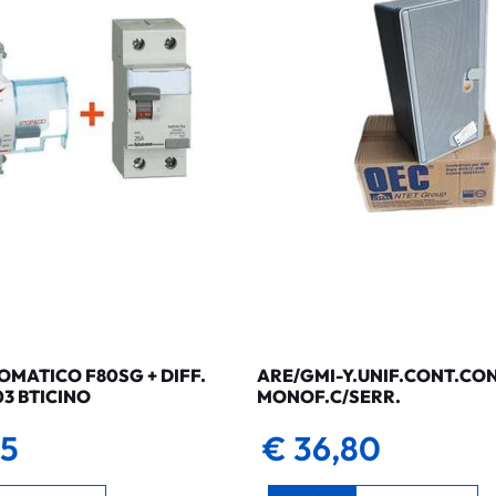
MATICO F80SG + DIFF.
ARE/GMI-Y.UNIF.CONT.CO
03 BTICINO
MONOF.C/SERR.
35
€ 36,80