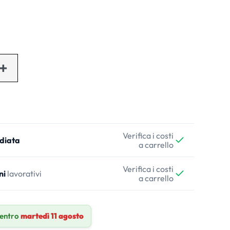
Verifica i costi
diata
a carrello
Verifica i costi
ni
lavorativi
a carrello
entro
martedì 11 agosto