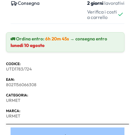
Consegna
2 giorni
lavorativi
Verifica i costi
a carrello
🚛 Ordina entro:
6h 20m 44s
→ consegna entro
lunedì 10 agosto
CODICE:
UTD1783/724
EAN:
8021156066308
CATEGORIA:
URMET
MARCA:
URMET