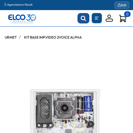
Agevolazioni fiscali
B2B
0
URMET
KIT BASE IMP.VIDEO 2VOICE ALPHA