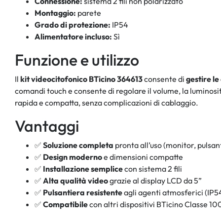
Connessione:
sistema 2 fili non polarizzato
Montaggio:
parete
Grado di protezione:
IP54
Alimentatore incluso:
Sì
Funzione e utilizzo
Il
kit videocitofonico BTicino 364613
consente di
gestire l
comandi touch e consente di regolare il volume, la luminosit
rapida e compatta, senza complicazioni di cablaggio.
Vantaggi
✅
Soluzione completa
pronta all’uso (monitor, pulsan
✅
Design moderno
e dimensioni compatte
✅
Installazione semplice
con sistema 2 fili
✅
Alta qualità video
grazie al display LCD da 5”
✅
Pulsantiera resistente
agli agenti atmosferici (IP5
✅
Compatibile
con altri dispositivi BTicino Classe 10