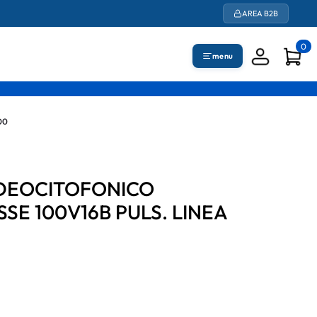
AREA B2B
0
menu
00
VIDEOCITOFONICO
E 100V16B PULS. LINEA