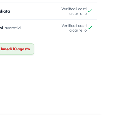
Verifica i costi
diata
a carrello
Verifica i costi
ni
lavorativi
a carrello
a
lunedì 10 agosto