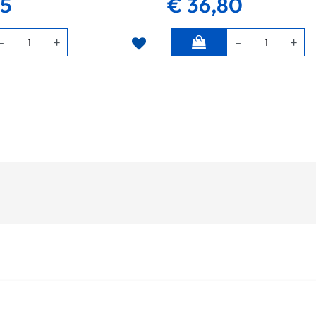
35
€ 36,80
Quantità