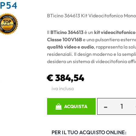
BTicino 364613 Kit Videocitofonico Mono
Il
BTicino 364613
è un
kit videocitofonic
Classe 100V16B
e una pulsantiera ester
qualità video e audio
, rappresenta la solu
residenziali. Il design moderno e la sempl
desidera un sistema di videocitofonia affid
€ 384,54
iva inclusa
Quantità
ACQUISTA
PER IL TUO ACQUISTO ONLINE: