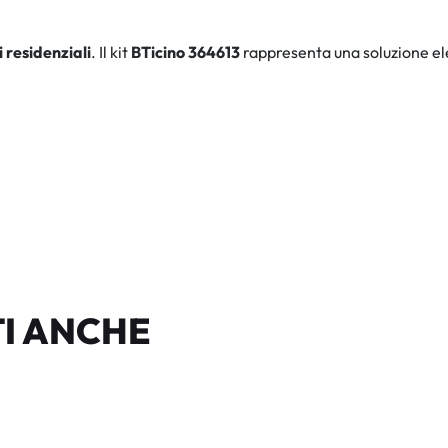
i residenziali
. Il kit
BTicino 364613
rappresenta una soluzione ele
I ANCHE