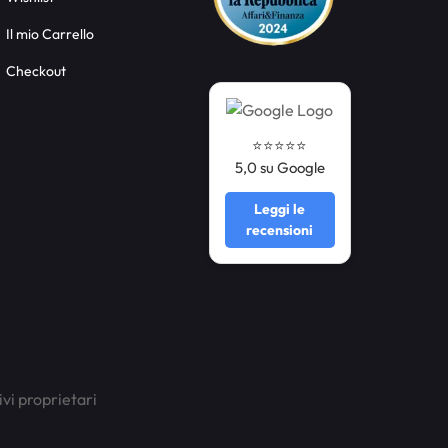
Il mio Carrello
Checkout
⭐️⭐️⭐️⭐️⭐️
5,0 su Google
Leggi le
recensioni
ivi proprietari