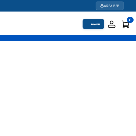
AREA B2B
0
menu