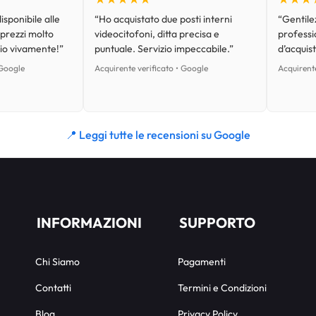
isponibile alle
“Ho acquistato due posti interni
“Gentilez
 prezzi molto
videocitofoni, ditta precisa e
professi
lio vivamente!”
puntuale. Servizio impeccabile.”
d’acquist
 Google
Acquirente verificato • Google
Acquirente
📍 Leggi tutte le recensioni su Google
INFORMAZIONI
SUPPORTO
Chi Siamo
Pagamenti
Contatti
Termini e Condizioni
Blog
Privacy Policy