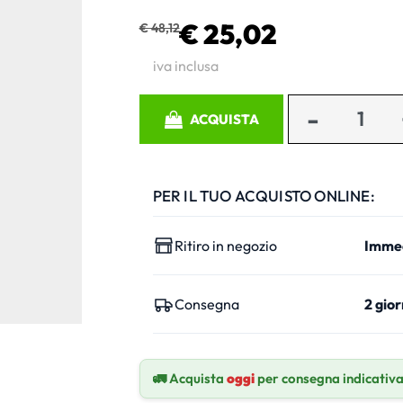
€ 25,02
€ 48,12
iva inclusa
Quantità
ACQUISTA
PER IL TUO ACQUISTO ONLINE:
Ritiro in negozio
Imme
Consegna
2 gior
🚛 Acquista
oggi
per consegna indicativ