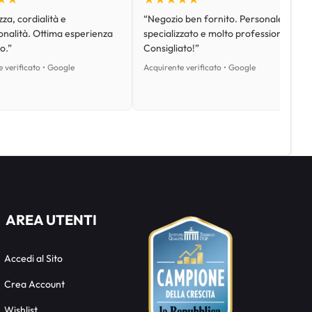
za, cordialità e
“Negozio ben fornito. Personale
onalità. Ottima esperienza
specializzato e molto professionale.
o.”
Consigliato!”
 verificato • Google
Acquirente verificato • Google
AREA UTENTI
Accedi al Sito
Crea Account
Wishlist