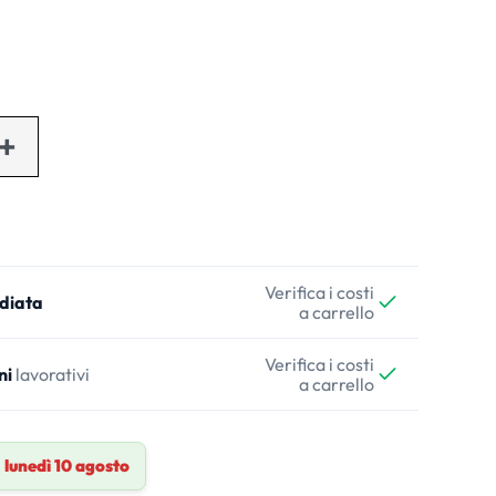
Verifica i costi
diata
a carrello
Verifica i costi
ni
lavorativi
a carrello
a
lunedì 10 agosto