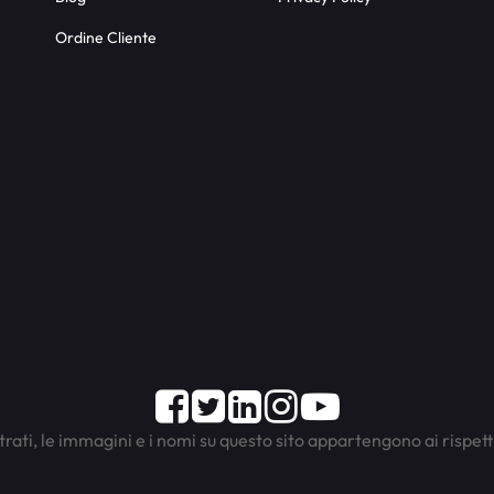
Ordine Cliente
Facebook
Twitter
LinkedIn
Instagram
Youtube
trati, le immagini e i nomi su questo sito appartengono ai rispett