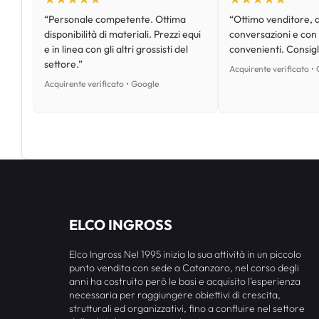
“Personale competente. Ottima
“Ottimo venditore, d
disponibilità di materiali. Prezzi equi
conversazioni e con
e in linea con gli altri grossisti del
convenienti. Consig
settore.”
Acquirente verificato •
Acquirente verificato • Google
ELCO INGROSS
Elco Ingross Nel 1995 inizia la sua attività in un piccolo
punto vendita con sede a Catanzaro, nel corso degli
anni ha costruito però le basi e acquisito l’esperienza
necessaria per raggiungere obiettivi di crescita,
strutturali ed organizzativi, fino a confluire nel settore