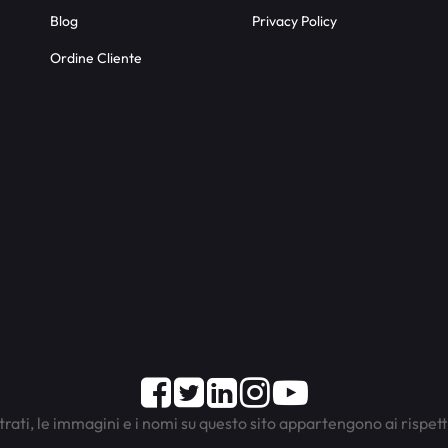
Blog
Privacy Policy
Ordine Cliente
Facebook
Twitter
LinkedIn
Instagram
Youtube
trati, le immagini e i nomi su questo sito appartengono ai rispett