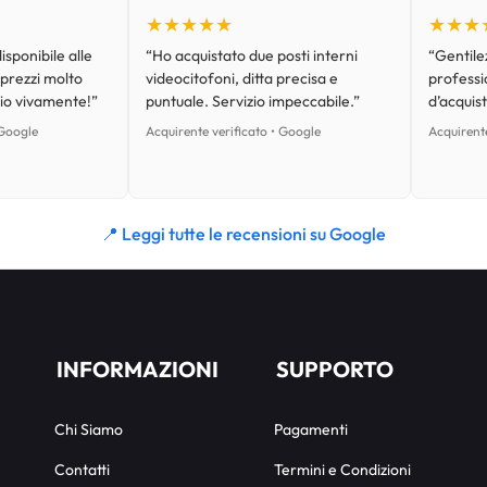
★★★★★
★★★
isponibile alle
“Ho acquistato due posti interni
“Gentilez
 prezzi molto
videocitofoni, ditta precisa e
professi
lio vivamente!”
puntuale. Servizio impeccabile.”
d’acquist
 Google
Acquirente verificato • Google
Acquirente
📍 Leggi tutte le recensioni su Google
INFORMAZIONI
SUPPORTO
Chi Siamo
Pagamenti
Contatti
Termini e Condizioni