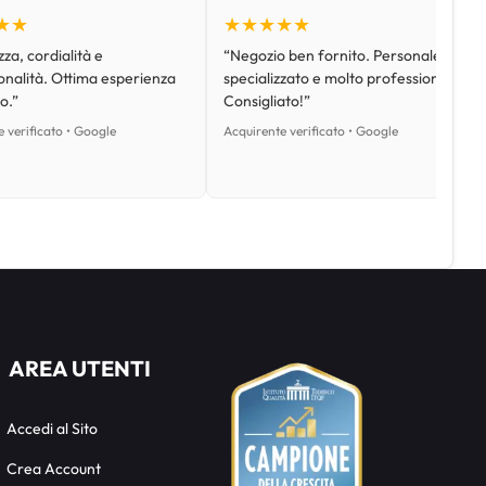
★★
★★★★★
za, cordialità e
“Negozio ben fornito. Personale
onalità. Ottima esperienza
specializzato e molto professionale.
o.”
Consigliato!”
 verificato • Google
Acquirente verificato • Google
AREA UTENTI
Accedi al Sito
Crea Account