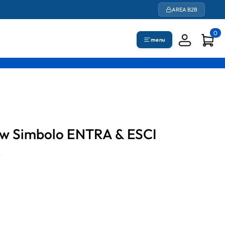
AREA B2B
0
menu
Now Simbolo ENTRA & ESCI
2