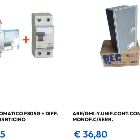
MATICO F80SG + DIFF.
ARE/GMI-Y.UNIF.CONT.CO
03 BTICINO
MONOF.C/SERR.
35
€ 36,80