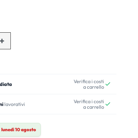
Verifica i costi
diata
a carrello
Verifica i costi
ni
lavorativi
a carrello
a
lunedì 10 agosto