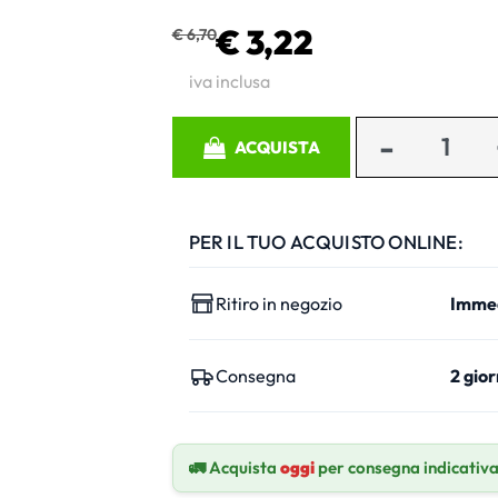
€ 3,22
€ 6,70
iva inclusa
Quantità
ACQUISTA
PER IL TUO ACQUISTO ONLINE:
Ritiro in negozio
Imme
Consegna
2 gior
🚛 Acquista
oggi
per consegna indicativ