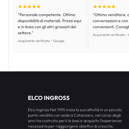
★★★★★
★★★★★
“Personale competente. Ottima
“Ottimo venditore, d
disponibilità di materiali. Prezzi equi
conversazioni e con
e in linea con gli altri grossisti del
convenienti. Consig
settore.”
Acquirente verificato •
Acquirente verificato • Google
ELCO INGROSS
Elco Ingross Nel 1995 inizia la sua attività in un piccolo
punto vendita con sede a Catanzaro, nel corso degli
anni ha costruito però le basi e acquisito l’esperienza
necessaria per raggiungere obiettivi di crescita,