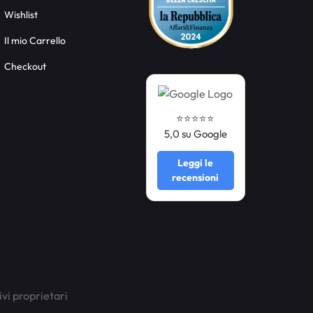
Wishlist
Il mio Carrello
Checkout
⭐️⭐️⭐️⭐️⭐️
5,0 su Google
Leggi le
recensioni
ivi proprietari