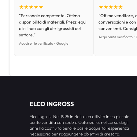
★★★★★
★★★★★
“Personale competente. Ottima
“Ottimo venditore, d
disponibilità di materiali. Prezzi equi
conversazioni e con
e in linea con gli altri grossisti del
convenienti. Consig
settore.”
Acquirente verificato •
Acquirente verificato • Google
ELCO INGROSS
Elco Ingross Nel 1995 inizia la sua attività in un piccolo
punto vendita con sede a Catanzaro, nel corso degli
anni ha costruito però le basi e acquisito l’esperienza
necessaria per raggiungere obiettivi di crescita,