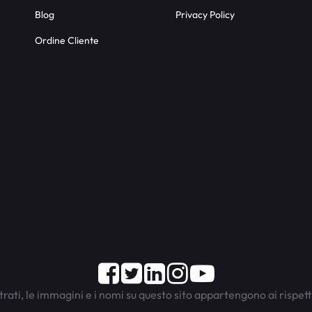
Blog
Privacy Policy
Ordine Cliente
Facebook
Twitter
LinkedIn
Instagram
Youtube
trati, le immagini e i nomi su questo sito appartengono ai rispett