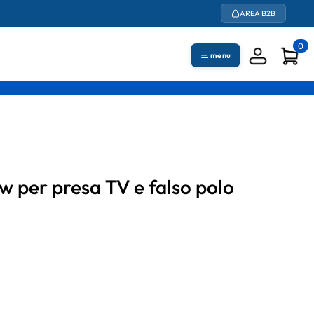
AREA B2B
0
menu
w per presa TV e falso polo