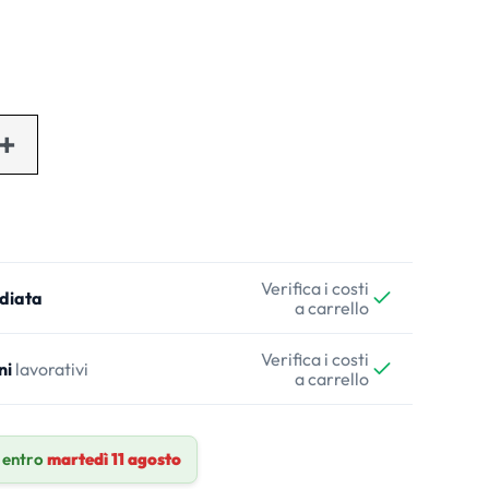
Verifica i costi
diata
a carrello
Verifica i costi
ni
lavorativi
a carrello
 entro
martedì 11 agosto