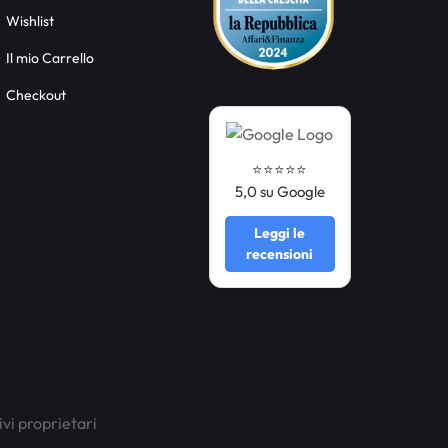
Wishlist
Il mio Carrello
Checkout
⭐️⭐️⭐️⭐️⭐️
5,0 su Google
Leggi le
recensioni
ivi proprietari