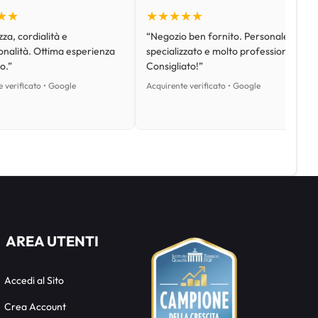
★★
★★★★★
za, cordialità e
“Negozio ben fornito. Personale
onalità. Ottima esperienza
specializzato e molto professionale.
o.”
Consigliato!”
 verificato • Google
Acquirente verificato • Google
AREA UTENTI
Accedi al Sito
Crea Account