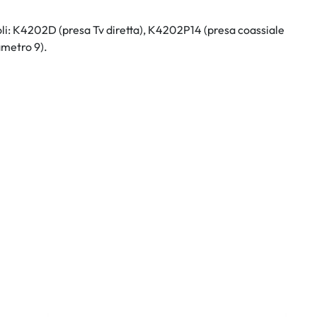
coli: K4202D (presa Tv diretta), K4202P14 (presa coassiale
ametro 9).