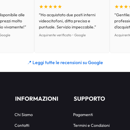
★★★★★
★★★
isponibile alle
“Ho acquistato due posti interni
“Gentilez
 prezzi molto
videocitofoni, ditta precisa e
professi
lio vivamente!”
puntuale. Servizio impeccabile.”
d’acquist
 Google
Acquirente verificato • Google
Acquirente
📍 Leggi tutte le recensioni su Google
INFORMAZIONI
SUPPORTO
Chi Siamo
Pagamenti
Contatti
Termini e Condizioni