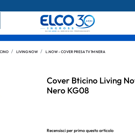
ICINO
LIVING NOW
L.NOW - COVER PRESA TV 1M NERA
Cover Bticino Living No
Nero KG08
Recensisci per primo questo articolo