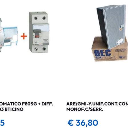
MATICO F80SG + DIFF.
ARE/GMI-Y.UNIF.CONT.CO
03 BTICINO
MONOF.C/SERR.
35
€ 36,80