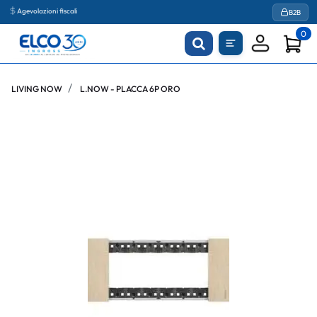
Agevolazioni fiscali
B2B
0
LIVING NOW
L.NOW - PLACCA 6P ORO