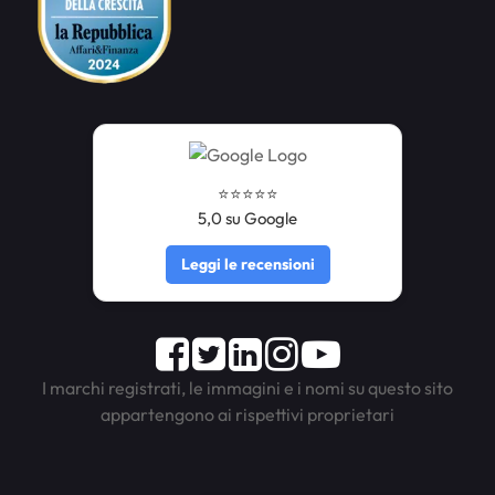
⭐️⭐️⭐️⭐️⭐️
5,0 su Google
Leggi le recensioni
Facebook
Twitter
LinkedIn
Instagram
Youtube
I marchi registrati, le immagini e i nomi su questo sito
appartengono ai rispettivi proprietari