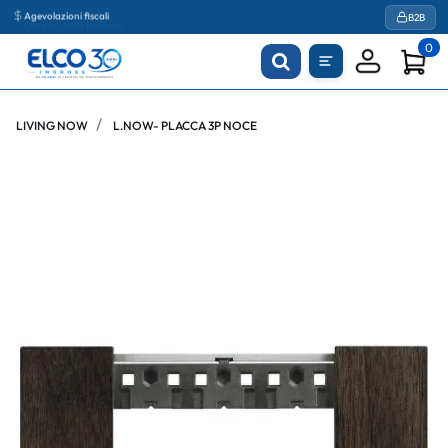
Agevolazioni fiscali
B2B
0
LIVING NOW
L.NOW- PLACCA 3P NOCE