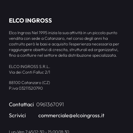
ELCO INGROSS
Elco Ingross Nel 1995 inizia la sua attività in un piccolo punto
vendita con sede a Catanzaro, nel corso degli anni ha
costruito però le basi e acquisito l’esperienza necessaria per
raggiungere obiettivi di crescita, strutturali ed organizzativi,
fino a confluire nel settore della distribuzione specializzata.
ELCO INGROSS S.R.L.
Via dei Conti Falluc 2/1
88100 Catanzaro (CZ)
P.iva 03211520790
Contattaci
0961367091
Scrivici
commerciale@elcoingross.it
Lun-Ven 7:45/12:30 - 15:00/18:30