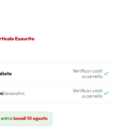
rticolo Esaurito
Verifica i costi
diata
a carrello
Verifica i costi
ni
lavorativi
a carrello
 entro
lunedì 10 agosto