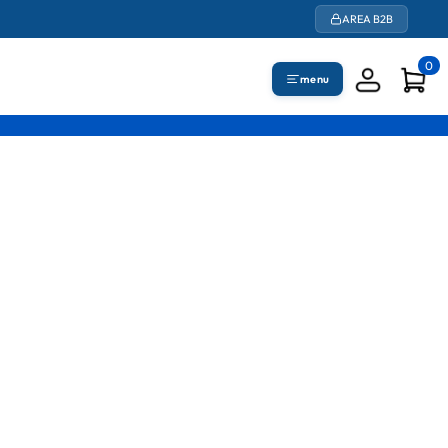
AREA B2B
0
menu