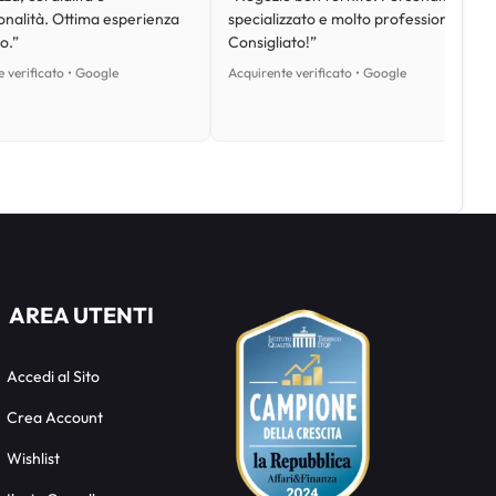
onalità. Ottima esperienza
specializzato e molto professionale.
o.”
Consigliato!”
 verificato • Google
Acquirente verificato • Google
AREA UTENTI
Accedi al Sito
Crea Account
Wishlist