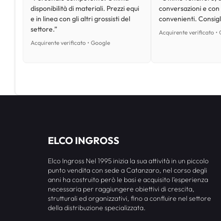
disponibilità di materiali. Prezzi equi
conversazioni e con
e in linea con gli altri grossisti del
convenienti. Consig
settore.”
Acquirente verificato •
Acquirente verificato • Google
ELCO INGROSS
Elco Ingross Nel 1995 inizia la sua attività in un piccolo
punto vendita con sede a Catanzaro, nel corso degli
anni ha costruito però le basi e acquisito l’esperienza
necessaria per raggiungere obiettivi di crescita,
strutturali ed organizzativi, fino a confluire nel settore
della distribuzione specializzata.