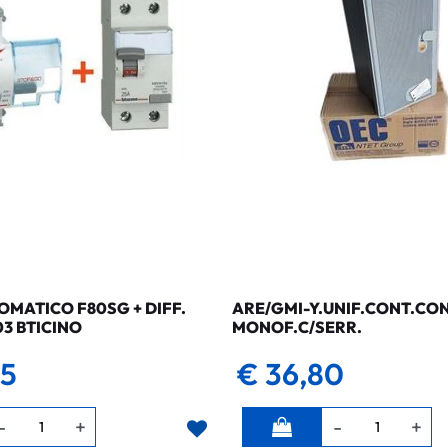
MATICO F80SG + DIFF.
ARE/GMI-Y.UNIF.CONT.CO
03 BTICINO
MONOF.C/SERR.
35
€ 36,80
Quantità