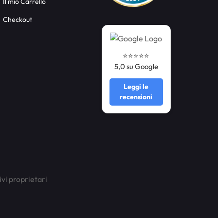
Il mio Carrello
Checkout
⭐️⭐️⭐️⭐️⭐️
5,0 su Google
Leggi le
recensioni
ivi proprietari