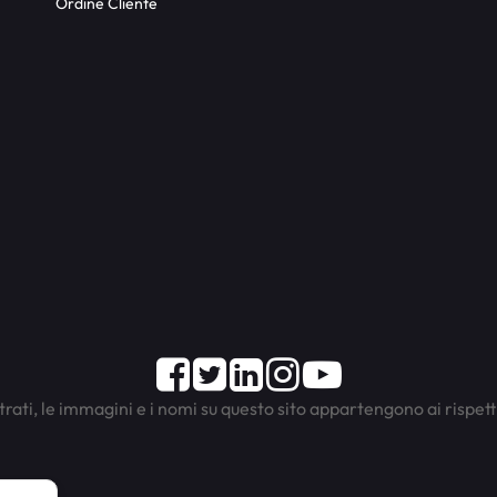
Ordine Cliente
Facebook
Twitter
LinkedIn
Instagram
Youtube
trati, le immagini e i nomi su questo sito appartengono ai rispett