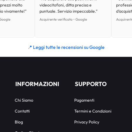
 prezzi molto
videocitofoni, ditta precisa e
professi
lio vivamente!”
puntuale. Servizio impeccabile.”
d’acquist
 Google
Acquirente verificato • Google
Acquirente
📍 Leggi tutte le recensioni su Google
INFORMAZIONI
SUPPORTO
Chi Siamo
Pagamenti
Contatti
Termini e Condizioni
Blog
Privacy Policy