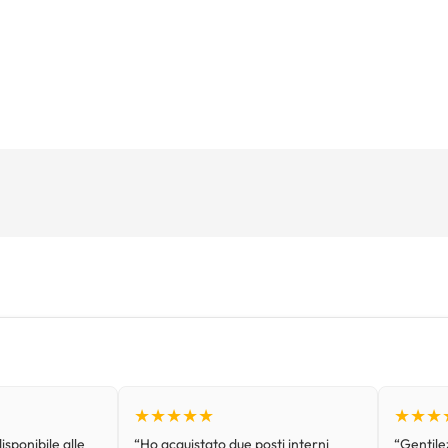
★★★★★
★★★
isponibile alle
“Ho acquistato due posti interni
“Gentilez