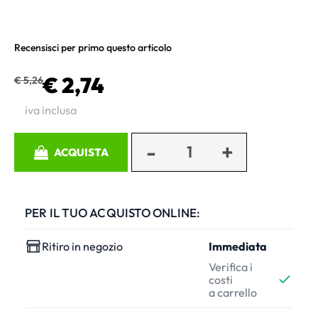
Recensisci per primo questo articolo
€ 2,74
€ 5,26
iva inclusa
Quantità
ACQUISTA
PER IL TUO ACQUISTO ONLINE:
Ritiro in negozio
Immediata
Verifica i
costi
a carrello