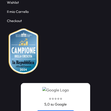
Wishlist
Il mio Carrello
Checkout
⭐️⭐️⭐️⭐️⭐️
5,0 su Google