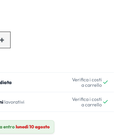
Verifica i costi
diata
a carrello
Verifica i costi
ni
lavorativi
a carrello
a entro
lunedì 10 agosto