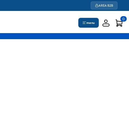
AREA B2B
0
menu