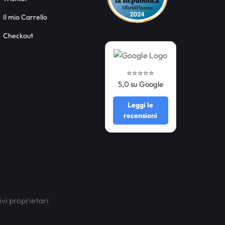
Il mio Carrello
Checkout
⭐️⭐️⭐️⭐️⭐️
5,0 su Google
Leggi le
recensioni
ivi proprietari