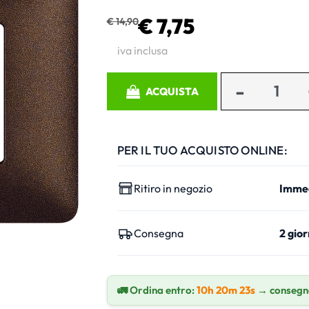
€ 7,75
€ 14,90
iva inclusa
Quantità
ACQUISTA
PER IL TUO ACQUISTO ONLINE:
Ritiro in negozio
Imme
Consegna
2 gior
🚛 Ordina entro:
10h 20m 23s
→ consegn