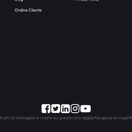
Ordine Cliente
Facebook
Twitter
LinkedIn
Instagram
Youtube
trati, le immagini e i nomi su questo sito appartengono ai rispett