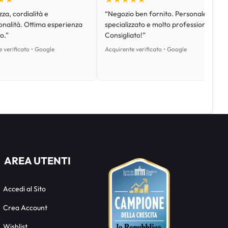
za, cordialità e
“Negozio ben fornito. Personale
onalità. Ottima esperienza
specializzato e molto professionale.
o.”
Consigliato!”
 verificato • Google
Acquirente verificato • Google
AREA UTENTI
Accedi al Sito
Crea Account
Wishlist