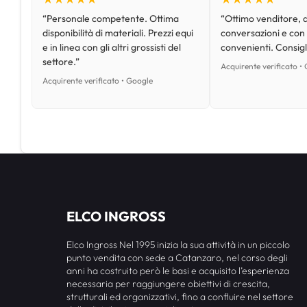
“Personale competente. Ottima
“Ottimo venditore, d
disponibilità di materiali. Prezzi equi
conversazioni e con
e in linea con gli altri grossisti del
convenienti. Consig
settore.”
Acquirente verificato •
Acquirente verificato • Google
ELCO INGROSS
Elco Ingross Nel 1995 inizia la sua attività in un piccolo
punto vendita con sede a Catanzaro, nel corso degli
anni ha costruito però le basi e acquisito l’esperienza
necessaria per raggiungere obiettivi di crescita,
strutturali ed organizzativi, fino a confluire nel settore