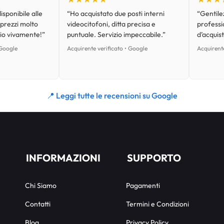
isponibile alle
“Ho acquistato due posti interni
“Gentilez
 prezzi molto
videocitofoni, ditta precisa e
professi
lio vivamente!”
puntuale. Servizio impeccabile.”
d’acquist
 Google
Acquirente verificato • Google
Acquirente
📍 Leggi tutte le recensioni su Google
INFORMAZIONI
SUPPORTO
Chi Siamo
Pagamenti
Contatti
Termini e Condizioni
Blog
Privacy Policy