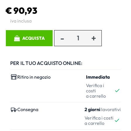
€ 90,93
iva inclusa
Quantità
ACQUISTA
PER IL TUO ACQUISTO ONLINE:
Ritiro in negozio
Immediata
Verifica i
costi
a carrello
Consegna
2 giorni
lavorativi
Verifica i costi
a carrello