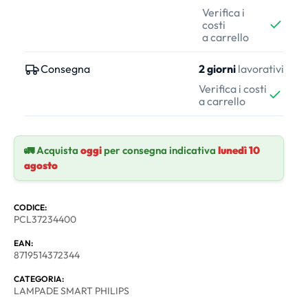
Verifica i
costi
a carrello
Consegna
2 giorni
lavorativi
Verifica i costi
a carrello
🚛 Acquista
oggi
per consegna indicativa
lunedì 10
agosto
CODICE:
PCL37234400
EAN:
8719514372344
CATEGORIA:
LAMPADE SMART PHILIPS