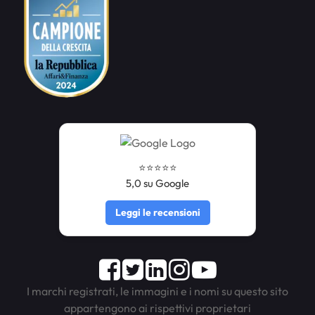
⭐️⭐️⭐️⭐️⭐️
5,0 su Google
Leggi le recensioni
Facebook
Twitter
LinkedIn
Instagram
Youtube
I marchi registrati, le immagini e i nomi su questo sito
appartengono ai rispettivi proprietari