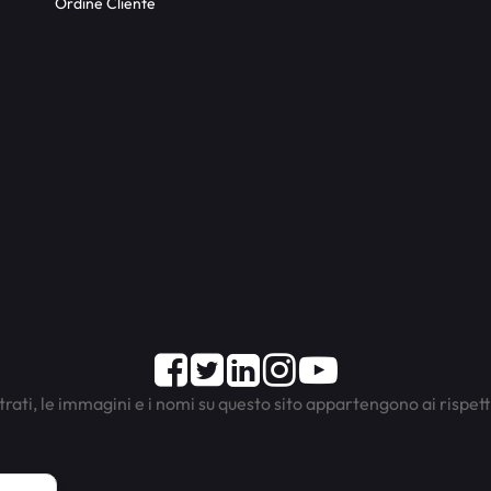
Ordine Cliente
Facebook
Twitter
LinkedIn
Instagram
Youtube
trati, le immagini e i nomi su questo sito appartengono ai rispett