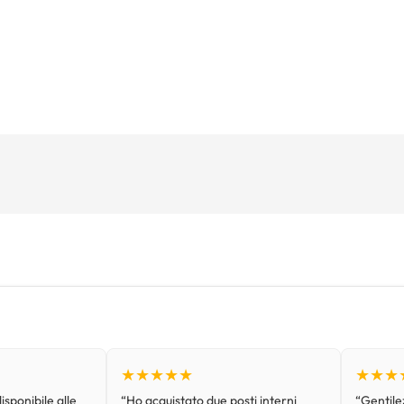
★★★★★
★★★
isponibile alle
“Ho acquistato due posti interni
“Gentilez