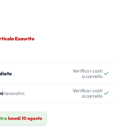
rticolo Esaurito
Verifica i costi
diata
a carrello
Verifica i costi
ni
lavorativi
a carrello
tro
lunedì 10 agosto