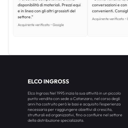
disponibilità di materiali. Prezzi equi
conversazioni e con
e in linea con gli altri grossisti del
convenienti. Consig
settore.”
Acquirente verificato •
Acquirente verificato • Google
ELCO INGROSS
Elco Ingross Nel 1995 inizia la sua attività in un piccolo
punto vendita con sede a Catanzaro, nel corso degli
anni ha costruito però le basi e acquisito l’esperienza
necessaria per raggiungere obiettivi di crescita,
strutturali ed organizzativi, fino a confluire nel settore
della distribuzione specializzata.