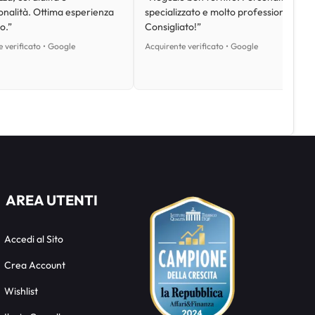
onalità. Ottima esperienza
specializzato e molto professionale.
o.”
Consigliato!”
 verificato • Google
Acquirente verificato • Google
AREA UTENTI
Accedi al Sito
Crea Account
Wishlist