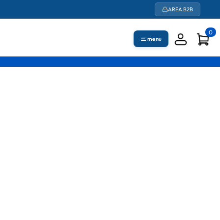
AREA B2B
0
menu