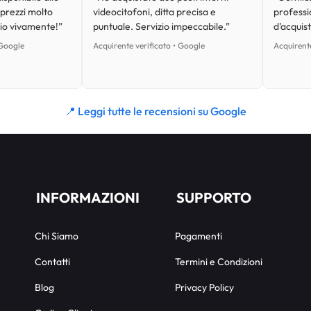
 prezzi molto
videocitofoni, ditta precisa e
professi
lio vivamente!”
puntuale. Servizio impeccabile.”
d’acquist
 Google
Acquirente verificato • Google
Acquirente
📍 Leggi tutte le recensioni su Google
INFORMAZIONI
SUPPORTO
Chi Siamo
Pagamenti
Contatti
Termini e Condizioni
Blog
Privacy Policy