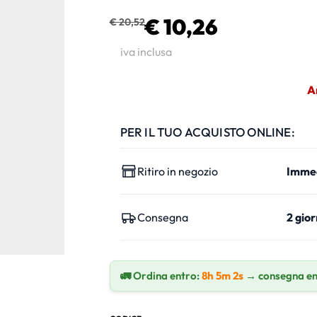
€ 10,26
€ 20,52
iva inclusa
A
PER IL TUO ACQUISTO ONLINE:
Ritiro in negozio
Imme
Consegna
2 gior
🚛 Ordina entro:
8h 5m 1s
→ consegna en