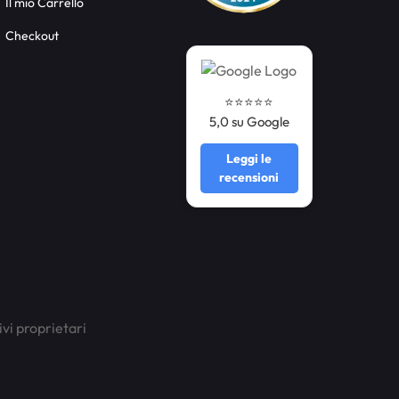
Il mio Carrello
Checkout
⭐️⭐️⭐️⭐️⭐️
5,0 su Google
Leggi le
recensioni
ivi proprietari