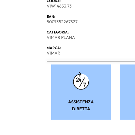
CODICE:
VIW14653.73
EAN:
8007352267527
CATEGORIA:
VIMAR PLANA
MARCA:
VIMAR
ASSISTENZA
DIRETTA