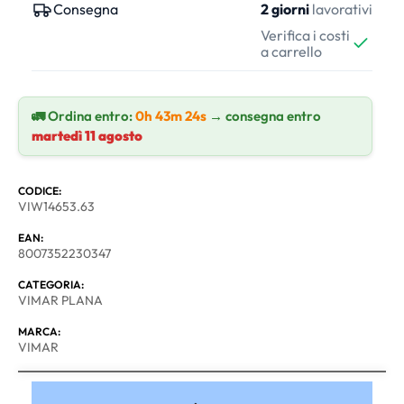
Consegna
2 giorni
lavorativi
Verifica i costi
a carrello
🚛 Ordina entro:
0h 43m 24s
→ consegna entro
martedì 11 agosto
CODICE:
VIW14653.63
EAN:
8007352230347
CATEGORIA:
VIMAR PLANA
MARCA:
VIMAR