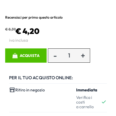
Recensisci per primo questo articolo
€ 4,20
€ 8,39
iva inclusa
Quantità
ACQUISTA
PER IL TUO ACQUISTO ONLINE:
Ritiro in negozio
Immediata
Verifica i
costi
a carrello