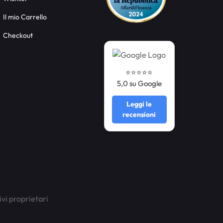
Il mio Carrello
Checkout
⭐️⭐️⭐️⭐️⭐️
5,0 su Google
Leggi le
recensioni
ivi proprietari