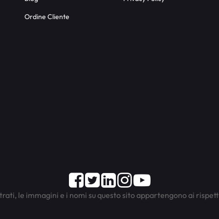
Ordine Cliente
Facebook
Twitter
LinkedIn
Instagram
Youtube
trati, le immagini e i nomi su questo sito appartengono ai rispett