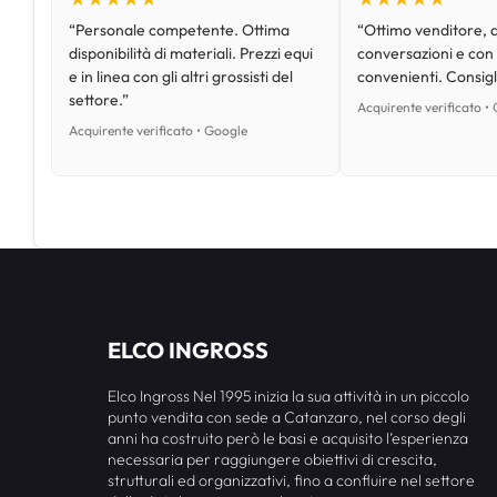
“Personale competente. Ottima
“Ottimo venditore, d
disponibilità di materiali. Prezzi equi
conversazioni e con
e in linea con gli altri grossisti del
convenienti. Consig
settore.”
Acquirente verificato •
Acquirente verificato • Google
ELCO INGROSS
Elco Ingross Nel 1995 inizia la sua attività in un piccolo
punto vendita con sede a Catanzaro, nel corso degli
anni ha costruito però le basi e acquisito l’esperienza
necessaria per raggiungere obiettivi di crescita,
strutturali ed organizzativi, fino a confluire nel settore