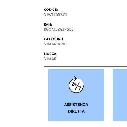
CODICE:
VIW19657.73
EAN:
8007352439603
CATEGORIA:
VIMAR ARKE
MARCA:
VIMAR
ASSISTENZA
DIRETTA