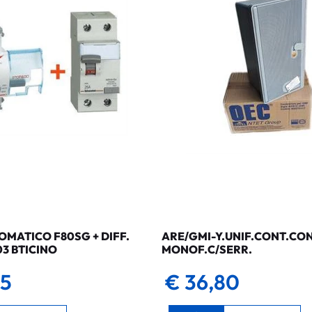
MATICO F80SG + DIFF.
ARE/GMI-Y.UNIF.CONT.CO
03 BTICINO
MONOF.C/SERR.
35
€ 36,80