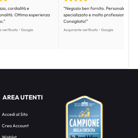
za, cordialità e
“Negozio ben fornito. Personale
onalità. Ottima esperienza
specializzato e molto professionale.
o.”
Consigliato!”
 verificato • Google
Acquirente verificato • Google
AREA UTENTI
Accedi al Sito
Crea Account
Wishlist