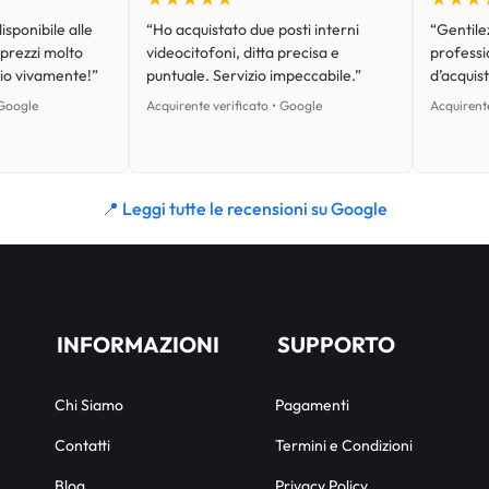
isponibile alle
“Ho acquistato due posti interni
“Gentilez
 prezzi molto
videocitofoni, ditta precisa e
professi
lio vivamente!”
puntuale. Servizio impeccabile.”
d’acquist
 Google
Acquirente verificato • Google
Acquirente
📍 Leggi tutte le recensioni su Google
INFORMAZIONI
SUPPORTO
Chi Siamo
Pagamenti
Contatti
Termini e Condizioni
Blog
Privacy Policy