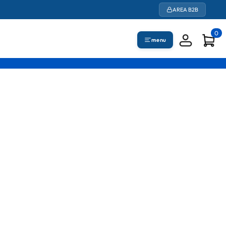
AREA B2B
0
menu