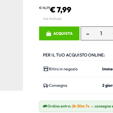
€ 7,99
€ 14,79
iva inclusa
Quantità
ACQUISTA
PER IL TUO ACQUISTO ONLINE:
Ritiro in negozio
Imme
Consegna
2 gior
🚛 Ordina entro:
2h 30m 6s
→ consegna 