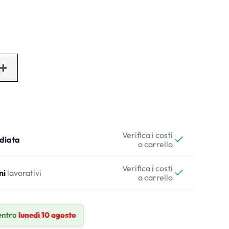
Verifica i costi
diata
a carrello
Verifica i costi
ni
lavorativi
a carrello
entro
lunedì 10 agosto