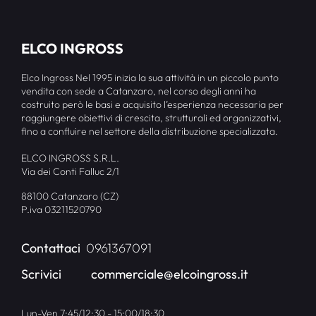
ELCO INGROSS
Elco Ingross Nel 1995 inizia la sua attività in un piccolo punto
vendita con sede a Catanzaro, nel corso degli anni ha
costruito però le basi e acquisito l’esperienza necessaria per
raggiungere obiettivi di crescita, strutturali ed organizzativi,
fino a confluire nel settore della distribuzione specializzata.
ELCO INGROSS S.R.L.
Via dei Conti Falluc 2/1
88100 Catanzaro (CZ)
P.iva 03211520790
Contattaci
0961367091
Scrivici
commerciale@elcoingross.it
Lun-Ven 7:45/12:30 - 15:00/18:30