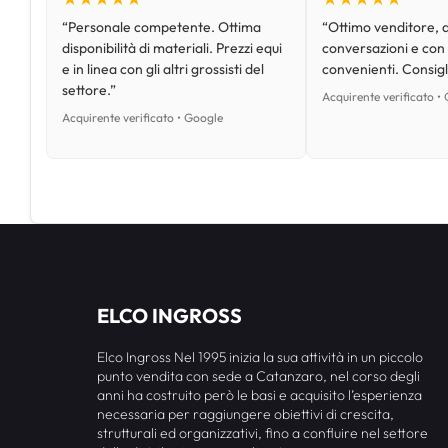
“Personale competente. Ottima
“Ottimo venditore, d
disponibilità di materiali. Prezzi equi
conversazioni e con
e in linea con gli altri grossisti del
convenienti. Consig
settore.”
Acquirente verificato •
Acquirente verificato • Google
ELCO INGROSS
Elco Ingross Nel 1995 inizia la sua attività in un piccolo
punto vendita con sede a Catanzaro, nel corso degli
anni ha costruito però le basi e acquisito l’esperienza
necessaria per raggiungere obiettivi di crescita,
strutturali ed organizzativi, fino a confluire nel settore