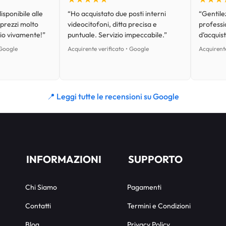
isponibile alle
“Ho acquistato due posti interni
“Gentilez
 prezzi molto
videocitofoni, ditta precisa e
professi
lio vivamente!”
puntuale. Servizio impeccabile.”
d’acquist
 Google
Acquirente verificato • Google
Acquirente
📍 Leggi tutte le recensioni su Google
INFORMAZIONI
SUPPORTO
Chi Siamo
Pagamenti
Contatti
Termini e Condizioni
Blog
Privacy Policy