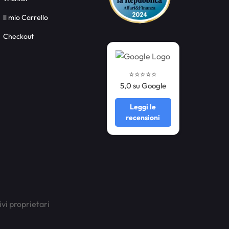
Il mio Carrello
Checkout
⭐️⭐️⭐️⭐️⭐️
5,0 su Google
Leggi le
recensioni
ivi proprietari