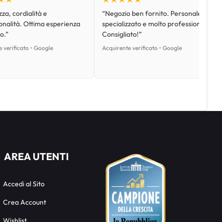
za, cordialità e
“Negozio ben fornito. Personale
onalità. Ottima esperienza
specializzato e molto professionale.
o.”
Consigliato!”
 verificato • Google
Acquirente verificato • Google
AREA UTENTI
Accedi al Sito
Crea Account
Wishlist