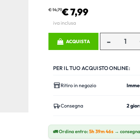
€ 7,99
€ 14,79
iva inclusa
Quantità
ACQUISTA
PER IL TUO ACQUISTO ONLINE:
Ritiro in negozio
Imme
Consegna
2 gior
🚛 Ordina entro:
5h 39m 45s
→ consegna