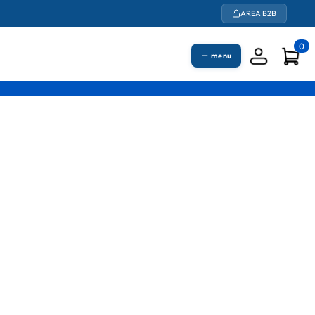
AREA B2B
0
menu