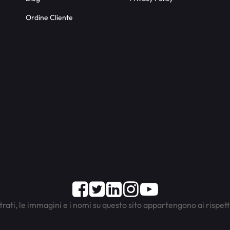
Ordine Cliente
Facebook
Twitter
LinkedIn
Instagram
Youtube
trati, le immagini e i nomi su questo sito appartengono ai rispett