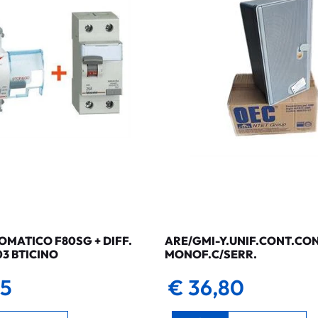
MATICO F80SG + DIFF.
ARE/GMI-Y.UNIF.CONT.CO
03 BTICINO
MONOF.C/SERR.
35
€ 36,80