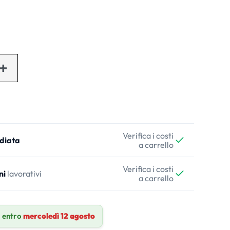
Verifica i costi
diata
a carrello
Verifica i costi
ni
lavorativi
a carrello
 entro
mercoledì 12 agosto