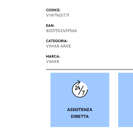
CODICE:
VIW19657.71
EAN:
8007352439566
CATEGORIA:
VIMAR ARKE
MARCA:
VIMAR
ASSISTENZA
DIRETTA