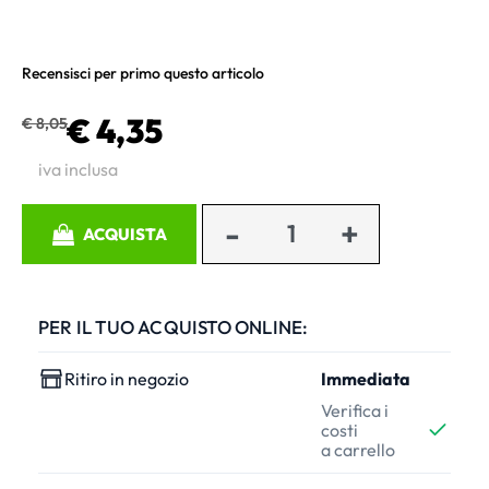
Recensisci per primo questo articolo
€ 4,35
€ 8,05
iva inclusa
Quantità
ACQUISTA
PER IL TUO ACQUISTO ONLINE:
Ritiro in negozio
Immediata
Verifica i
costi
a carrello