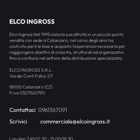
ELCO INGROSS
Elco Ingross Nel 1995 inizia la sua attività in un piccolo punto
vendita con sede a Catanzaro, nel corso degli anni ha
costruito però le basi e acquisito l’esperienza necessaria per
raggiungere obiettivi di crescita, strutturali ed organizzativi,
fino a confluire nel settore della distribuzione specializzata.
ELCO INGROSS S.R.L.
Via dei Conti Falluc 2/1
88100 Catanzaro (CZ)
P.iva 03211520790
Contattaci
0961367091
Scrivici
commerciale@elcoingross.it
Lun-Ven 7:45/12:30 - 15:00/18:30