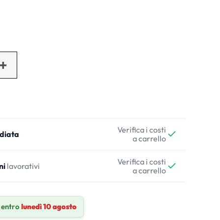
Verifica i costi
diata
a carrello
Verifica i costi
ni
lavorativi
a carrello
 entro
lunedì 10 agosto