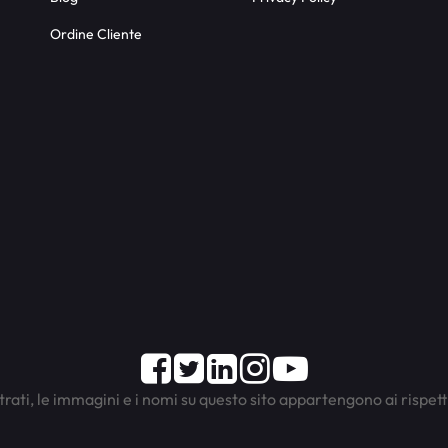
Ordine Cliente
Facebook
Twitter
LinkedIn
Instagram
Youtube
trati, le immagini e i nomi su questo sito appartengono ai rispett