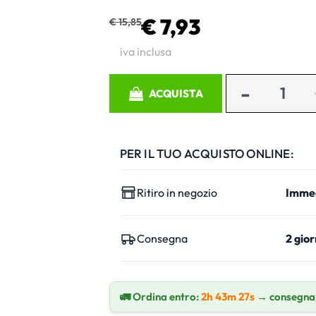
€ 7,93
€ 15,85
iva inclusa
Quantità
ACQUISTA
PER IL TUO ACQUISTO ONLINE:
Ritiro in negozio
Imme
Consegna
2 gior
🚛 Ordina entro:
2h 43m 26s
→ consegna