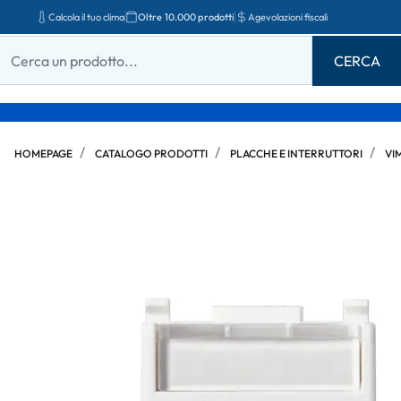
Calcola il tuo clima
Oltre 10.000 prodotti
Agevolazioni fiscali
HOMEPAGE
CATALOGO PRODOTTI
PLACCHE E INTERRUTTORI
VI