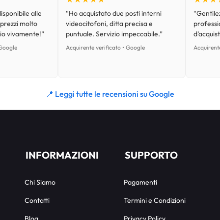
isponibile alle
“Ho acquistato due posti interni
“Gentilez
 prezzi molto
videocitofoni, ditta precisa e
professi
lio vivamente!”
puntuale. Servizio impeccabile.”
d’acquist
 Google
Acquirente verificato • Google
Acquirente
📍 Leggi tutte le recensioni su Google
INFORMAZIONI
SUPPORTO
Chi Siamo
Pagamenti
Contatti
Termini e Condizioni
Blog
Privacy Policy