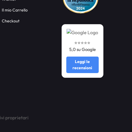
Il mio Carrello
Checkout
⭐️⭐️⭐️⭐️⭐️
5,0 su Google
Leggi le
recensioni
ivi proprietari