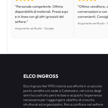
“Personale competente. Ottima
“Ottimo venditore, d
disponibilità di materiali. Prezzi equi
conversazioni e con
e in linea con gli altri grossisti del
convenienti. Consig
settore.”
Acquirente verificato •
Acquirente verificato • Google
ELCO INGROSS
Elco Ingross Nel 1995 inizia la sua attività in un piccolo
punto vendita con sede a Catanzaro, nel corso degli
anni ha costruito però le basi e acquisito l’esperienza
necessaria per raggiungere obiettivi di crescita,
strutturali ed organizzativi, fino a confluire nel settore