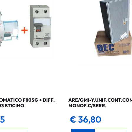
MATICO F80SG + DIFF.
ARE/GMI-Y.UNIF.CONT.CO
03 BTICINO
MONOF.C/SERR.
35
€ 36,80