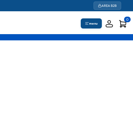
AREA B2B
0
menu