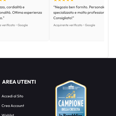
za, cordialità e
“Negozio ben fornito. Personale
onalità. Ottima esperienza
specializzato e molto professionale.
o.”
Consigliato!”
 verificato • Google
Acquirente verificato • Google
AREA UTENTI
Accedi al Sito
Crea Account
Wishlist