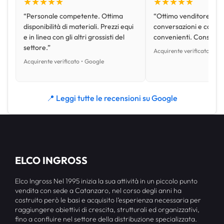
★★★★★
★★★★★
“Personale competente. Ottima
“Ottimo venditore, disp
disponibilità di materiali. Prezzi equi
conversazioni e con pr
e in linea con gli altri grossisti del
convenienti. Consiglio
settore.”
Acquirente verificato • Go
Acquirente verificato • Google
📍 Leggi tutte le recensioni su Google
ELCO INGROSS
Elco Ingross Nel 1995 inizia la sua attività in un piccolo punto
vendita con sede a Catanzaro, nel corso degli anni ha
costruito però le basi e acquisito l’esperienza necessaria per
raggiungere obiettivi di crescita, strutturali ed organizzativi,
fino a confluire nel settore della distribuzione specializzata.