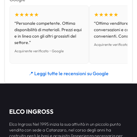
★★★★★
★★★★★
“Personale competente. Ottima
“Ottimo venditore, disp
disponibilità di materiali. Prezzi equi
conversazioni e con pr
e in linea con gli altri grossisti del
convenienti. Consiglio
settore.”
Acquirente verificato • Go
Acquirente verificato • Google
📍 Leggi tutte le recensioni su Google
ELCO INGROSS
Elco Ingross Nel 1995 inizia la sua attività in un piccolo punto
vendita con sede a Catanzaro, nel corso degli anni ha
costruito però le basi e acquisito l’esperienza necessaria per