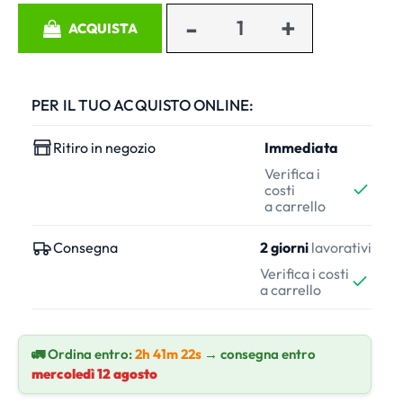
Quantità
ACQUISTA
PER IL TUO ACQUISTO ONLINE:
Ritiro in negozio
Immediata
Verifica i
costi
a carrello
Consegna
2 giorni
lavorativi
Verifica i costi
a carrello
🚛 Ordina entro:
2h 41m 22s
→ consegna entro
mercoledì 12 agosto