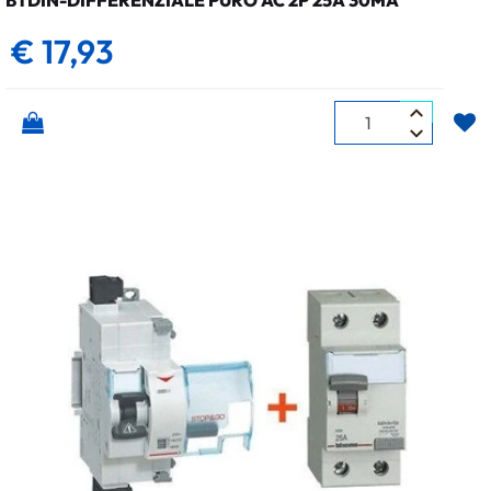
BTDIN-DIFFERENZIALE PURO AC 2P 25A 30MA
€ 17,93
Quantità