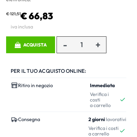
€ 66,83
€ 121,51
iva inclusa
Quantità
ACQUISTA
PER IL TUO ACQUISTO ONLINE:
Ritiro in negozio
Immediata
Verifica i
costi
a carrello
Consegna
2 giorni
lavorativi
Verifica i costi
a carrello