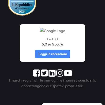
⭐️⭐️⭐️⭐️⭐️
5,0 su Google
Leggi le recensioni
Facebook
Twitter
LinkedIn
Instagram
Youtube
I marchi registrati, le immagini e i nomi su questo sito
appartengono ai rispettivi proprietari