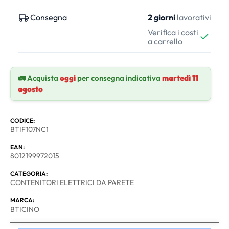
Consegna
2 giorni
lavorativi
Verifica i costi
a carrello
🚛 Acquista
oggi
per consegna indicativa
martedì 11
agosto
CODICE:
BTIF107NC1
EAN:
8012199972015
CATEGORIA:
CONTENITORI ELETTRICI DA PARETE
MARCA:
BTICINO