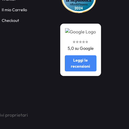
Il mio Carrello
Checkout
⭐️⭐️⭐️⭐️⭐️
5,0 su Google
Leggi le
recensioni
ivi proprietari