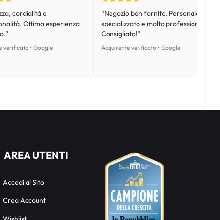
za, cordialità e
“Negozio ben fornito. Personale
onalità. Ottima esperienza
specializzato e molto professionale.
o.”
Consigliato!”
 verificato • Google
Acquirente verificato • Google
AREA UTENTI
Accedi al Sito
Crea Account
Wishlist