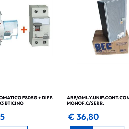
MATICO F80SG + DIFF.
ARE/GMI-Y.UNIF.CONT.CO
03 BTICINO
MONOF.C/SERR.
35
€ 36,80