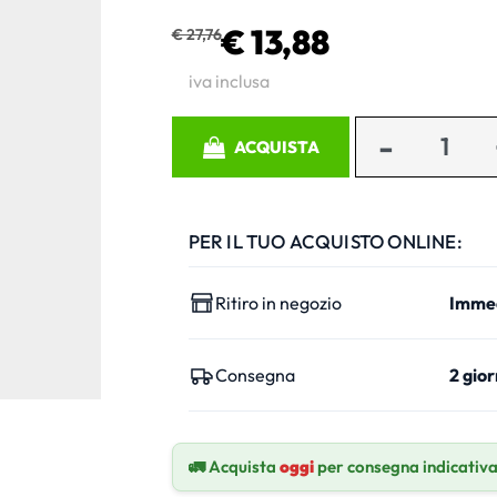
€ 13,88
€ 27,76
iva inclusa
Quantità
ACQUISTA
PER IL TUO ACQUISTO ONLINE:
Ritiro in negozio
Imme
Consegna
2 gior
🚛 Acquista
oggi
per consegna indicativ