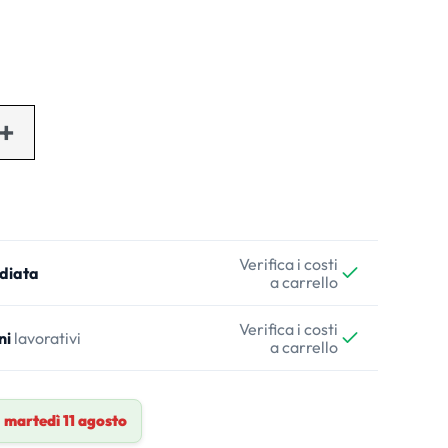
Verifica i costi
diata
a carrello
Verifica i costi
ni
lavorativi
a carrello
a
martedì 11 agosto