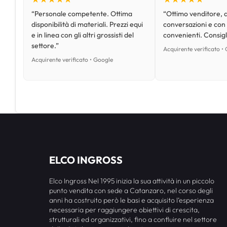
“Personale competente. Ottima
“Ottimo venditore, d
disponibilità di materiali. Prezzi equi
conversazioni e con
e in linea con gli altri grossisti del
convenienti. Consig
settore.”
Acquirente verificato •
Acquirente verificato • Google
ELCO INGROSS
Elco Ingross Nel 1995 inizia la sua attività in un piccolo
punto vendita con sede a Catanzaro, nel corso degli
anni ha costruito però le basi e acquisito l’esperienza
necessaria per raggiungere obiettivi di crescita,
strutturali ed organizzativi, fino a confluire nel settore