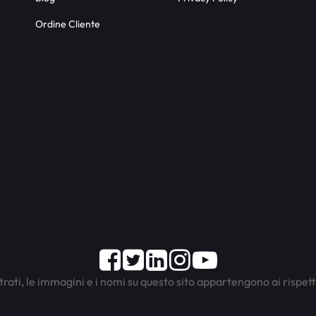
Ordine Cliente
Facebook
Twitter
LinkedIn
Instagram
Youtube
trati, le immagini e i nomi su questo sito appartengono ai rispett