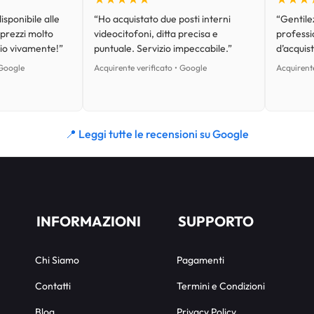
isponibile alle
“Ho acquistato due posti interni
“Gentilez
 prezzi molto
videocitofoni, ditta precisa e
professi
lio vivamente!”
puntuale. Servizio impeccabile.”
d’acquist
 Google
Acquirente verificato • Google
Acquirente
📍 Leggi tutte le recensioni su Google
INFORMAZIONI
SUPPORTO
Chi Siamo
Pagamenti
Contatti
Termini e Condizioni
Blog
Privacy Policy