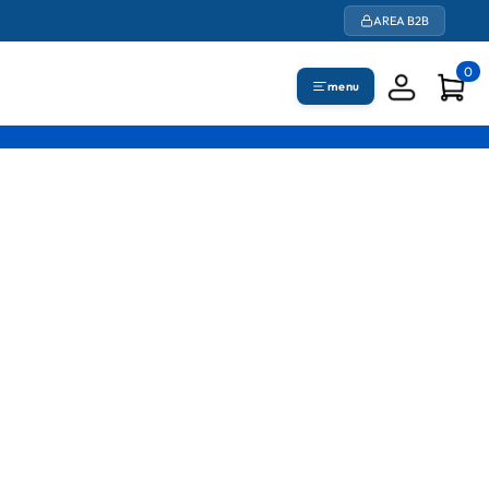
AREA B2B
0
menu