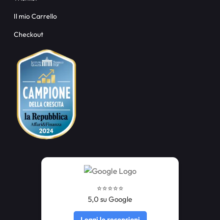
Il mio Carrello
Checkout
⭐️⭐️⭐️⭐️⭐️
5,0 su Google
Leggi le recensioni