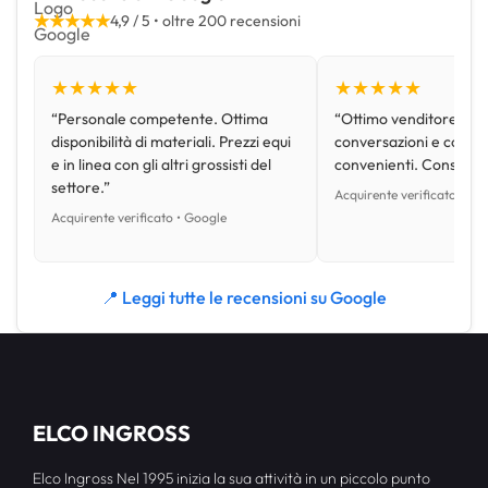
★★★★★
4,9 / 5 • oltre 200 recensioni
★★★★★
★★★★★
“Personale competente. Ottima
“Ottimo venditore, disp
disponibilità di materiali. Prezzi equi
conversazioni e con pr
e in linea con gli altri grossisti del
convenienti. Consiglio
settore.”
Acquirente verificato • Go
Acquirente verificato • Google
📍 Leggi tutte le recensioni su Google
ELCO INGROSS
Elco Ingross Nel 1995 inizia la sua attività in un piccolo punto