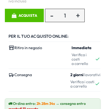
iva inclusa
Quantità
ACQUISTA
PER IL TUO ACQUISTO ONLINE:
Ritiro in negozio
Immediata
Verifica i
costi
a carrello
Consegna
2 giorni
lavorativi
Verifica i costi
a carrello
🚛 Ordina entro:
2h 28m 34s
→ consegna entro
martedì 11 agosto