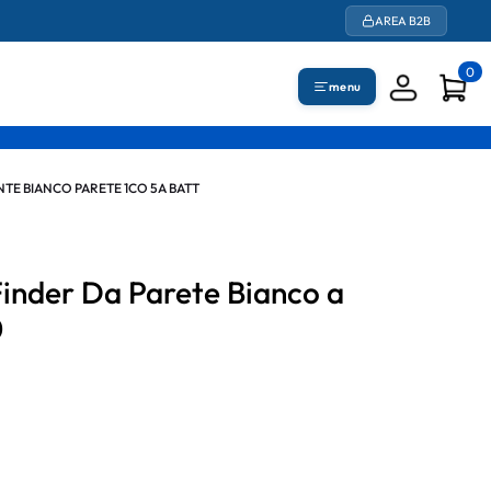
AREA B2B
0
menu
TE BIANCO PARETE 1CO 5A BATT
inder Da Parete Bianco a
0