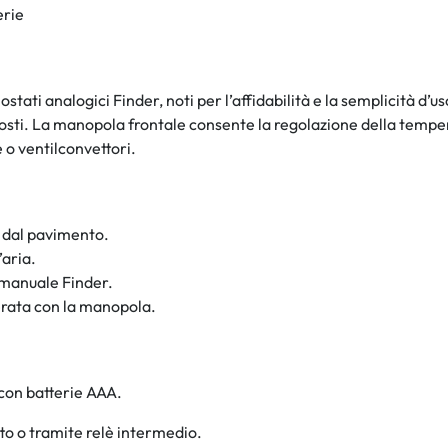
erie
ati analogici Finder, noti per l’affidabilità e la semplicità d’us
costi. La manopola frontale consente la regolazione della temp
 o ventilconvettori.
m dal pavimento.
’aria.
 manuale Finder.
erata con la manopola.
con batterie AAA.
to o tramite relè intermedio.