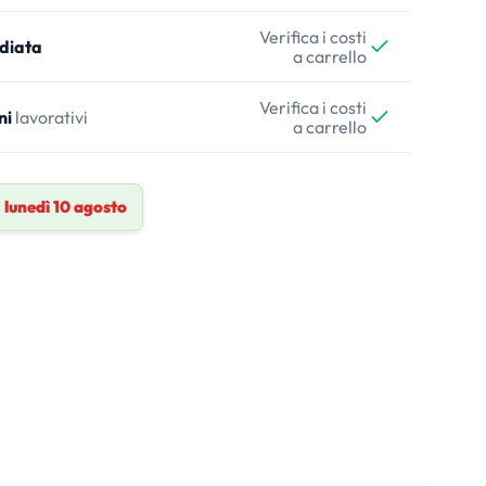
Verifica i costi
diata
a carrello
Verifica i costi
ni
lavorativi
a carrello
a
lunedì 10 agosto