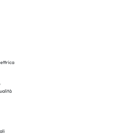
lettrica
e
ualità
ali