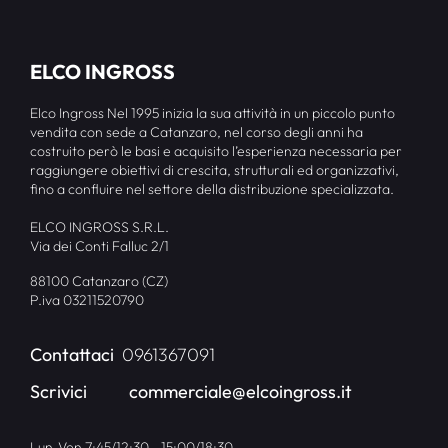
ELCO INGROSS
Elco Ingross Nel 1995 inizia la sua attività in un piccolo punto
vendita con sede a Catanzaro, nel corso degli anni ha
costruito però le basi e acquisito l’esperienza necessaria per
raggiungere obiettivi di crescita, strutturali ed organizzativi,
fino a confluire nel settore della distribuzione specializzata.
ELCO INGROSS S.R.L.
Via dei Conti Falluc 2/1
88100 Catanzaro (CZ)
P.iva 03211520790
Contattaci
0961367091
Scrivici
commerciale@elcoingross.it
Lun-Ven 7:45/12:30 - 15:00/18:30