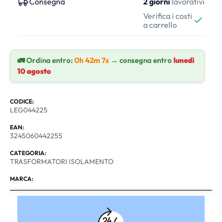
Consegna
2 giorni
lavorativi
Verifica i costi
a carrello
🚛 Ordina entro:
0h 42m 7s
→ consegna entro
lunedì
10 agosto
CODICE:
LEG044225
EAN:
3245060442255
CATEGORIA:
TRASFORMATORI ISOLAMENTO
MARCA: