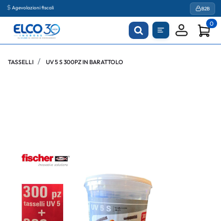
Agevolazioni fiscali
B2B
0
TASSELLI
UV 5 S 300PZ IN BARATTOLO