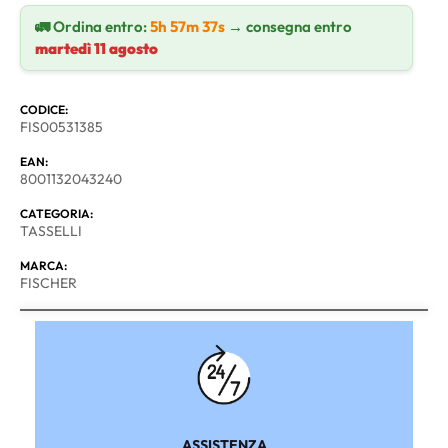
🚛 Ordina entro:
5h 57m 37s
→ consegna entro
martedì 11 agosto
CODICE:
FIS00531385
EAN:
8001132043240
CATEGORIA:
TASSELLI
MARCA:
FISCHER
ASSISTENZA