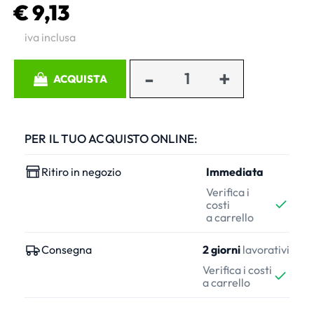
€ 9,13
iva inclusa
Quantità
ACQUISTA
PER IL TUO ACQUISTO ONLINE:
Ritiro in negozio
Immediata
Verifica i
costi
a carrello
Consegna
2 giorni
lavorativi
Verifica i costi
a carrello