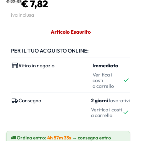
€ 7,82
€ 22,33
iva inclusa
Articolo Esaurito
PER IL TUO ACQUISTO ONLINE:
Ritiro in negozio
Immediata
Verifica i
costi
a carrello
Consegna
2 giorni
lavorativi
Verifica i costi
a carrello
🚛 Ordina entro:
4h 57m 33s
→ consegna entro