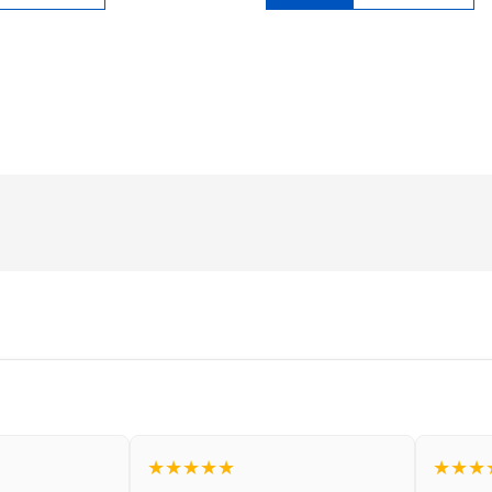
★★★★★
★★★