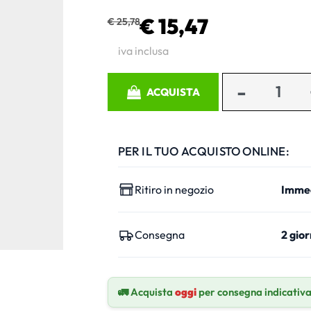
€ 15,47
€ 25,78
iva inclusa
Quantità
ACQUISTA
PER IL TUO ACQUISTO ONLINE:
Ritiro in negozio
Imme
Consegna
2 gior
🚛 Acquista
oggi
per consegna indicativ