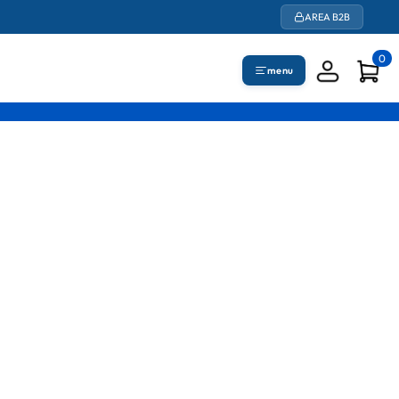
AREA B2B
0
menu