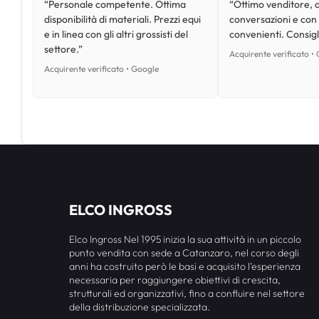
“Personale competente. Ottima
“Ottimo venditore, d
disponibilità di materiali. Prezzi equi
conversazioni e con
e in linea con gli altri grossisti del
convenienti. Consig
settore.”
Acquirente verificato •
Acquirente verificato • Google
ELCO INGROSS
Elco Ingross Nel 1995 inizia la sua attività in un piccolo
punto vendita con sede a Catanzaro, nel corso degli
anni ha costruito però le basi e acquisito l’esperienza
necessaria per raggiungere obiettivi di crescita,
strutturali ed organizzativi, fino a confluire nel settore
della distribuzione specializzata.