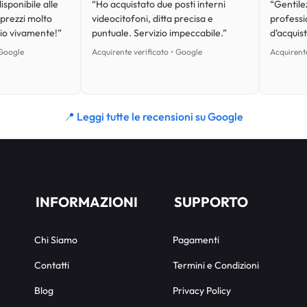
isponibile alle
“Ho acquistato due posti interni
“Gentilez
 prezzi molto
videocitofoni, ditta precisa e
professi
lio vivamente!”
puntuale. Servizio impeccabile.”
d’acquist
 Google
Acquirente verificato • Google
Acquirente
📍 Leggi tutte le recensioni su Google
INFORMAZIONI
SUPPORTO
Chi Siamo
Pagamenti
Contatti
Termini e Condizioni
Blog
Privacy Policy