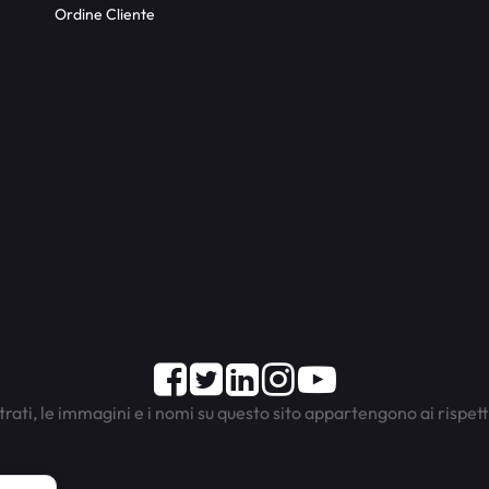
Ordine Cliente
Facebook
Twitter
LinkedIn
Instagram
Youtube
trati, le immagini e i nomi su questo sito appartengono ai rispett