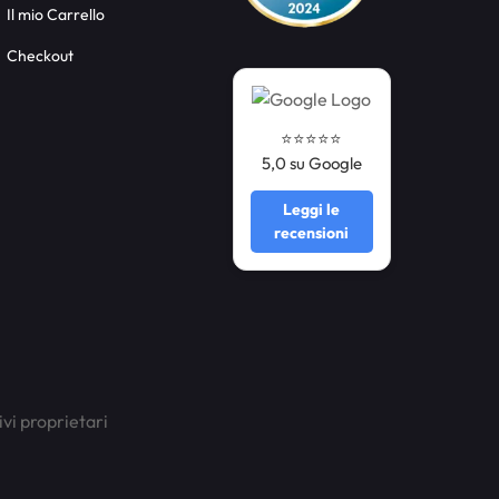
Il mio Carrello
Checkout
⭐️⭐️⭐️⭐️⭐️
5,0 su Google
Leggi le
recensioni
ivi proprietari