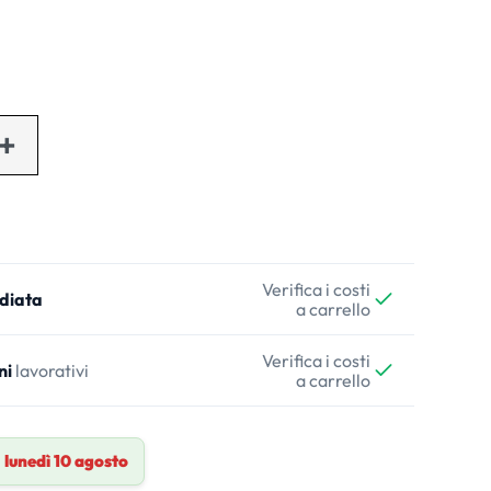
Verifica i costi
diata
a carrello
Verifica i costi
ni
lavorativi
a carrello
a
lunedì 10 agosto