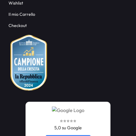
Wishlist
Il mio Carrello
Checkout
⭐️⭐️⭐️⭐️⭐️
5,0 su Google