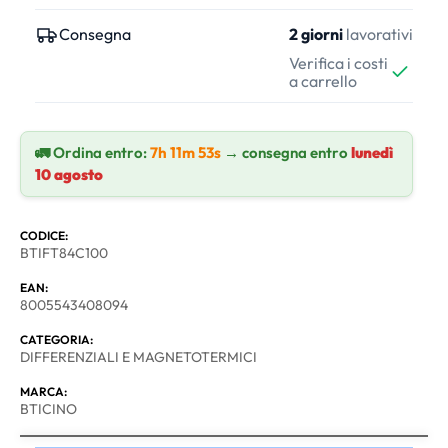
Consegna
2 giorni
lavorativi
Verifica i costi
a carrello
🚛 Ordina entro:
7h 11m 52s
→ consegna entro
lunedì
10 agosto
CODICE:
BTIFT84C100
EAN:
8005543408094
CATEGORIA:
DIFFERENZIALI E MAGNETOTERMICI
MARCA:
BTICINO