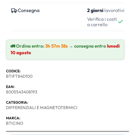
Consegna
2 giorni
lavorativi
Verifica i costi
a carrello
🚛 Ordina entro:
3h 57m 37s
→ consegna entro
lunedì
10 agosto
CODICE:
BTIFT84D100
EAN:
8005543408193
CATEGORIA:
DIFFERENZIALI E MAGNETOTERMICI
MARCA:
BTICINO