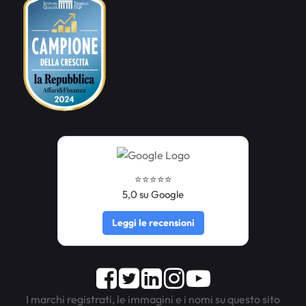
⭐️⭐️⭐️⭐️⭐️
5,0 su Google
Leggi le recensioni
Facebook
Twitter
LinkedIn
Instagram
Youtube
I marchi registrati, le immagini e i nomi su questo sito