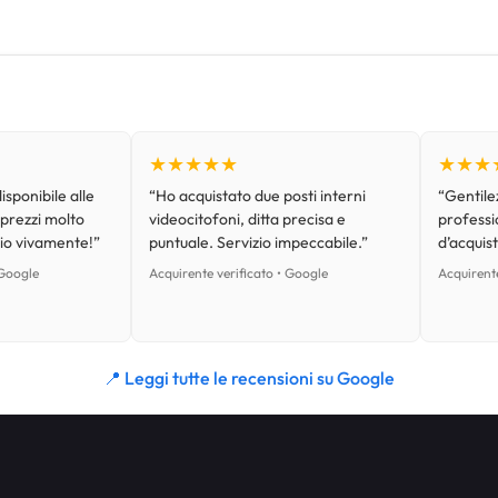
★★★★★
★★★
isponibile alle
“Ho acquistato due posti interni
“Gentilez
 prezzi molto
videocitofoni, ditta precisa e
professi
lio vivamente!”
puntuale. Servizio impeccabile.”
d’acquist
 Google
Acquirente verificato • Google
Acquirente
📍 Leggi tutte le recensioni su Google