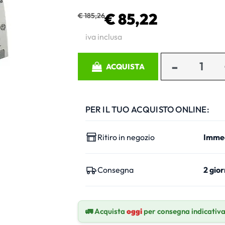
€ 85,22
€ 185,26
iva inclusa
Quantità
ACQUISTA
PER IL TUO ACQUISTO ONLINE:
Ritiro in negozio
Imme
Consegna
2 gior
🚛 Acquista
oggi
per consegna indicativ