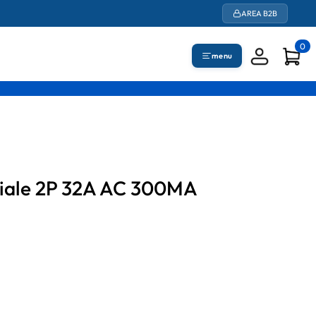
AREA B2B
0
menu
nziale 2P 32A AC 300MA