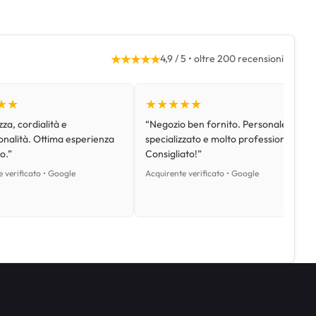
★★★★★
4,9 / 5 • oltre 200 recensioni
★★
★★★★★
za, cordialità e
“Negozio ben fornito. Personale
onalità. Ottima esperienza
specializzato e molto professionale.
o.”
Consigliato!”
 verificato • Google
Acquirente verificato • Google