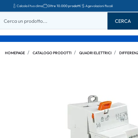
Calcola il tuo clima
Oltre 10.000 prodotti
Agevolazioni fiscali
HOMEPAGE
CATALOGO PRODOTTI
QUADRI ELETTRICI
DIFFERENZ