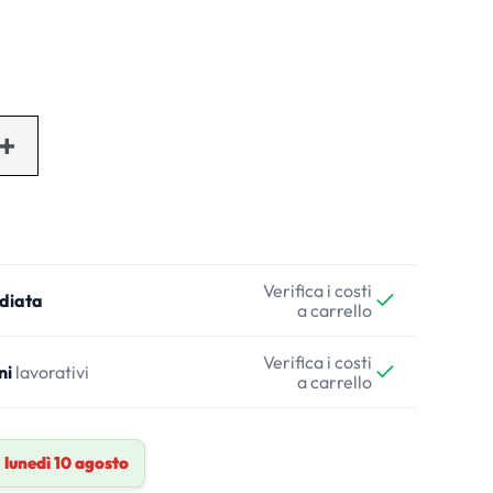
Verifica i costi
diata
a carrello
Verifica i costi
ni
lavorativi
a carrello
a
lunedì 10 agosto