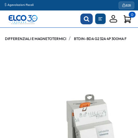
Agevolazioni fiscali
B2B
0
DIFFERENZIALI E MAGNETOTERMICI
BTDIN-BDA G2 32A 4P 300MA F