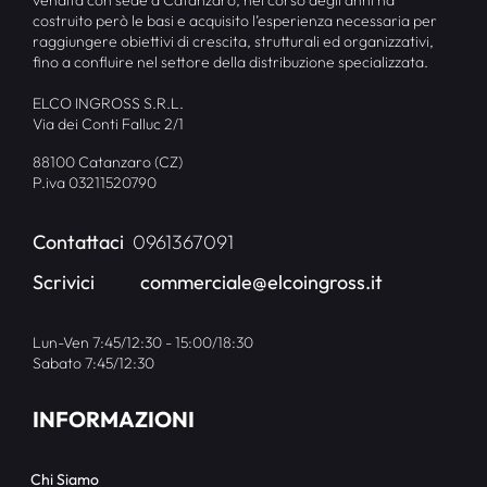
vendita con sede a Catanzaro, nel corso degli anni ha
costruito però le basi e acquisito l’esperienza necessaria per
raggiungere obiettivi di crescita, strutturali ed organizzativi,
fino a confluire nel settore della distribuzione specializzata.
ELCO INGROSS S.R.L.
Via dei Conti Falluc 2/1
88100 Catanzaro (CZ)
P.iva 03211520790
Contattaci
0961367091
Scrivici
commerciale@elcoingross.it
Lun-Ven 7:45/12:30 - 15:00/18:30
Sabato 7:45/12:30
INFORMAZIONI
Chi Siamo