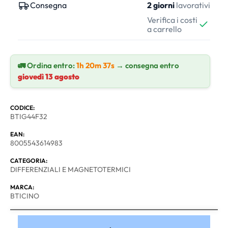
Consegna
2 giorni
lavorativi
Verifica i costi
a carrello
🚛 Ordina entro:
1h 20m 36s
→ consegna entro
giovedì 13 agosto
CODICE:
BTIG44F32
EAN:
8005543614983
CATEGORIA:
DIFFERENZIALI E MAGNETOTERMICI
MARCA:
BTICINO