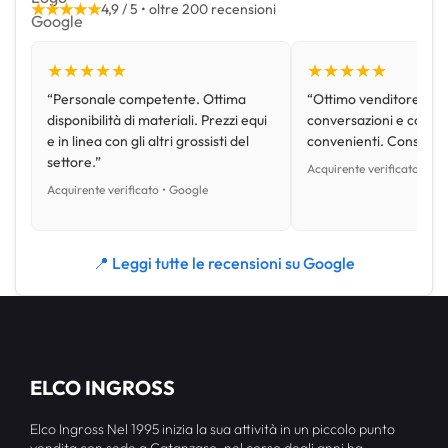
★★★★★
4,9 / 5 • oltre 200 recensioni
★★★★★
★★★★★
“Personale competente. Ottima
“Ottimo venditore, disp
disponibilità di materiali. Prezzi equi
conversazioni e con pr
e in linea con gli altri grossisti del
convenienti. Consiglio
settore.”
Acquirente verificato • Go
Acquirente verificato • Google
📍 Leggi tutte le recensioni su Google
ELCO INGROSS
Elco Ingross Nel 1995 inizia la sua attività in un piccolo punto